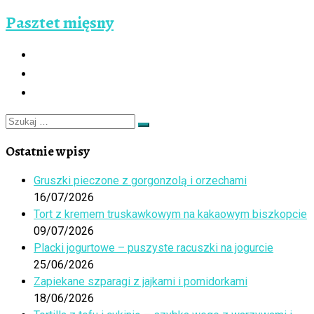
Pasztet mięsny
Szukaj
Szukaj
…
Ostatnie wpisy
Gruszki pieczone z gorgonzolą i orzechami
16/07/2026
Tort z kremem truskawkowym na kakaowym biszkopcie
09/07/2026
Placki jogurtowe – puszyste racuszki na jogurcie
25/06/2026
Zapiekane szparagi z jajkami i pomidorkami
18/06/2026