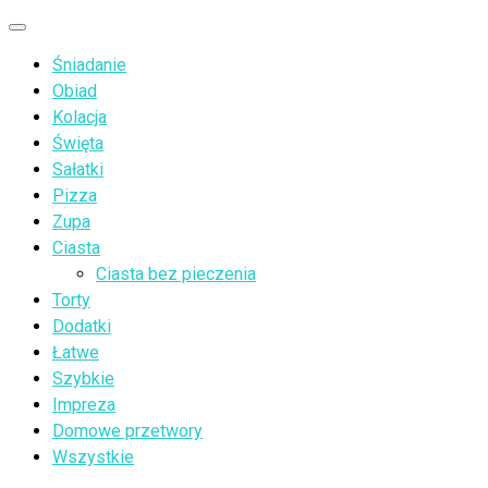
Przejdź
Menu
do
Śniadanie
treści
Obiad
Kolacja
Święta
Sałatki
Pizza
Zupa
Ciasta
Ciasta bez pieczenia
Torty
Dodatki
Łatwe
Szybkie
Impreza
Domowe przetwory
Wszystkie