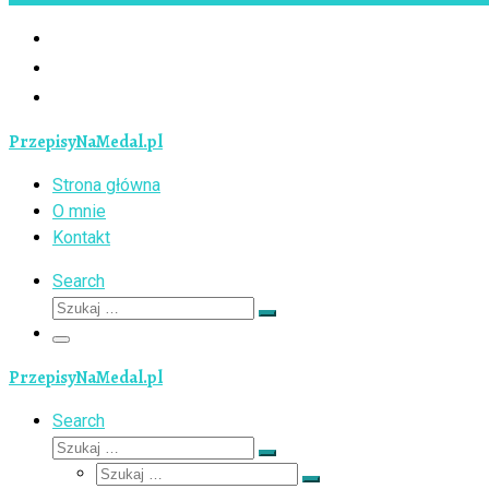
PrzepisyNaMedal.pl
Strona główna
O mnie
Kontakt
Search
Szukaj
Szukaj
…
Menu
PrzepisyNaMedal.pl
Search
Szukaj
Szukaj
Szukaj
…
Szukaj