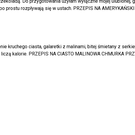
ekoladą. Do przygotowania użyłam wyłączne mojej ulubionej, go
che, po prostu rozpływają się w ustach. PRZEPIS NA AMERYKA
nie kruchego ciasta, galaretki z malinami, bitej śmietany z ser
, które liczą kalorie. PRZEPIS NA CIASTO MALINOWA CHMUR