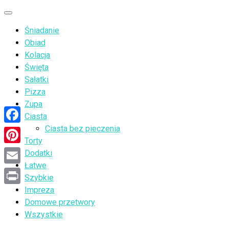
Przejdź
Menu
do
Śniadanie
treści
Obiad
Kolacja
Święta
Sałatki
Pizza
Zupa
Ciasta
Ciasta bez pieczenia
Facebook
Torty
Pinterest
Dodatki
Łatwe
Email
Szybkie
Impreza
Print
Domowe przetwory
Wszystkie