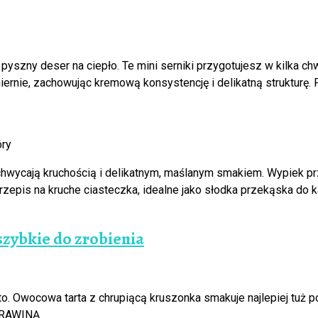
a pyszny deser na ciepło. Te mini serniki przygotujesz w kilka c
ernie, zachowując kremową konsystencję i delikatną strukturę. 
hwycają kruchością i delikatnym, maślanym smakiem. Wypiek pr
przepis na kruche ciasteczka, idealne jako słodka przekąska do 
szybkie do zrobienia
to. Owocowa tarta z chrupiącą kruszonka smakuje najlepiej tuż po
URAWINĄ