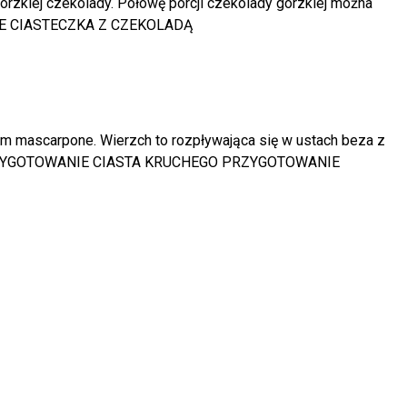
rzkiej czekolady. Połowę porcji czekolady gorzkiej można
ŃSKIE CIASTECZKA Z CZEKOLADĄ
kiem mascarpone. Wierzch to rozpływająca się w ustach beza z
KA PRZYGOTOWANIE CIASTA KRUCHEGO PRZYGOTOWANIE