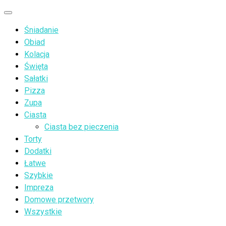
Przejdź
Menu
do
Śniadanie
treści
Obiad
Kolacja
Święta
Sałatki
Pizza
Zupa
Ciasta
Ciasta bez pieczenia
Torty
Dodatki
Łatwe
Szybkie
Impreza
Domowe przetwory
Wszystkie