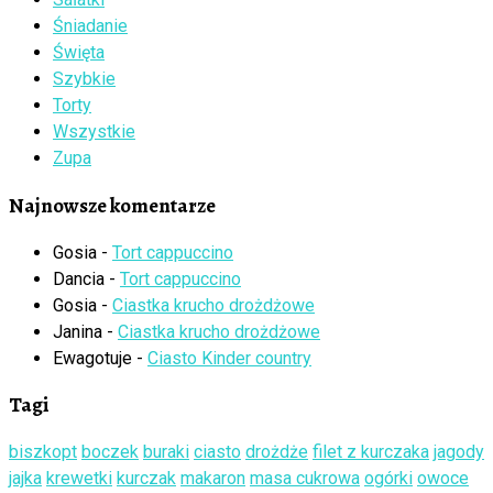
Śniadanie
Święta
Szybkie
Torty
Wszystkie
Zupa
Najnowsze komentarze
Gosia
-
Tort cappuccino
Dancia
-
Tort cappuccino
Gosia
-
Ciastka krucho drożdżowe
Janina
-
Ciastka krucho drożdżowe
Ewagotuje
-
Ciasto Kinder country
Tagi
biszkopt
boczek
buraki
ciasto
drożdże
filet z kurczaka
jagody
jajka
krewetki
kurczak
makaron
masa cukrowa
ogórki
owoce