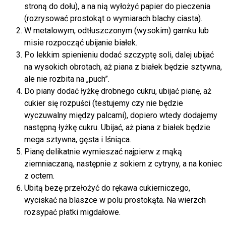
stroną do dołu), a na nią wyłożyć papier do pieczenia
(rozrysować prostokąt o wymiarach blachy ciasta).
W metalowym, odtłuszczonym (wysokim) garnku lub
misie rozpocząć ubijanie białek.
Po lekkim spienieniu dodać szczyptę soli, dalej ubijać
na wysokich obrotach, aż piana z białek będzie sztywna,
ale nie rozbita na „puch”.
Do piany dodać łyżkę drobnego cukru, ubijać pianę, aż
cukier się rozpuści (testujemy czy nie będzie
wyczuwalny między palcami), dopiero wtedy dodajemy
następną łyżkę cukru. Ubijać, aż piana z białek będzie
mega sztywna, gęsta i lśniąca.
Pianę delikatnie wymieszać najpierw z mąką
ziemniaczaną, następnie z sokiem z cytryny, a na koniec
z octem.
Ubitą bezę przełożyć do rękawa cukierniczego,
wyciskać na blaszce w polu prostokąta. Na wierzch
rozsypać płatki migdałowe.