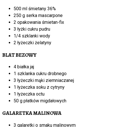
500 ml śmietany 36%
250 g serka mascarpone
2 opakowania śmietan-fix
3 łyżki cukru pudru
1/4 szklanki wody
2 łyżeczki żelatyny
BLAT BEZOWY
4 białka jaj
1 szklanka cukru drobnego
3 łyżeczki mąki ziemniaczanej
1 łyżeczka soku z cytryny
1 łyżeczka octu
50 g płatków migdałowych
GALARETKA MALINOWA
3 galaretki o smaku malinowym