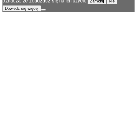
oznacza, że zgadzasz się na ich użycie.
Zamknij
Nie
Dowiedz się więcej