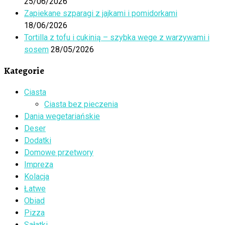
25/06/2026
Zapiekane szparagi z jajkami i pomidorkami
18/06/2026
Tortilla z tofu i cukinią – szybka wege z warzywami i
sosem
28/05/2026
Kategorie
Ciasta
Ciasta bez pieczenia
Dania wegetariańskie
Deser
Dodatki
Domowe przetwory
Impreza
Kolacja
Łatwe
Obiad
Pizza
Sałatki