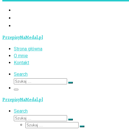
PrzepisyNaMedal.pl
Strona główna
O mnie
Kontakt
Search
Szukaj
Szukaj
…
Menu
PrzepisyNaMedal.pl
Search
Szukaj
Szukaj
Szukaj
…
Szukaj