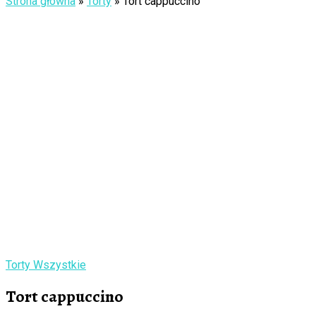
Strona główna
»
Torty
»
Tort cappuccino
Torty
Wszystkie
Tort cappuccino