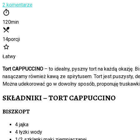
2 komentarze
120
min
14
porcji
Łatwy
Tort CAPPUCCINO
– to idealny, pyszny tort na każdą okazję.
nasączamy również kawą ze spirytusem. Tort jest puszysty, de
Można udekorować go w dowolny sposób, proponuję truskawki i
SKŁADNIKI – TORT CAPPUCCINO
BISZKOPT
4 jajka
4 łyżki wody
1/2 szklanki mąki ziemniaczanej