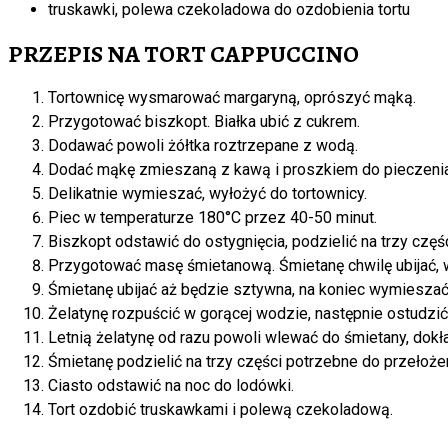
truskawki, polewa czekoladowa do ozdobienia tortu
PRZEPIS NA TORT CAPPUCCINO
Tortownicę wysmarować margaryną, oprószyć mąką.
Przygotować biszkopt. Białka ubić z cukrem.
Dodawać powoli żółtka roztrzepane z wodą.
Dodać mąkę zmieszaną z kawą i proszkiem do pieczenia
Delikatnie wymieszać, wyłożyć do tortownicy.
Piec w temperaturze 180°C przez 40-50 minut.
Biszkopt odstawić do ostygnięcia, podzielić na trzy czę
Przygotować masę śmietanową. Śmietanę chwilę ubijać,
Śmietanę ubijać aż będzie sztywna, na koniec wymieszać
Żelatynę rozpuścić w gorącej wodzie, następnie ostudzić
Letnią żelatynę od razu powoli wlewać do śmietany, do
Śmietanę podzielić na trzy części potrzebne do przełoże
Ciasto odstawić na noc do lodówki.
Tort ozdobić truskawkami i polewą czekoladową.