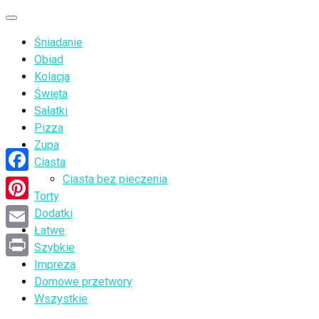
Przejdź
Menu
do
Śniadanie
treści
Obiad
Kolacja
Święta
Sałatki
Pizza
Zupa
Ciasta
Ciasta bez pieczenia
Facebook
Torty
Pinterest
Dodatki
Łatwe
Email
Szybkie
Impreza
Print
Domowe przetwory
Wszystkie