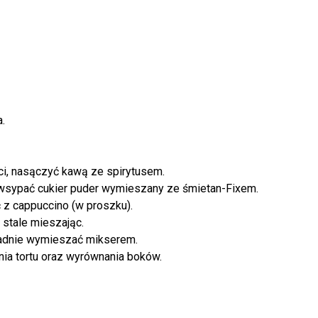
.
ści, nasączyć kawą ze spirytusem.
 wsypać cukier puder wymieszany ze śmietan-Fixem.
 z cappuccino (w proszku).
 stale mieszając.
kładnie wymieszać mikserem.
nia tortu oraz wyrównania boków.