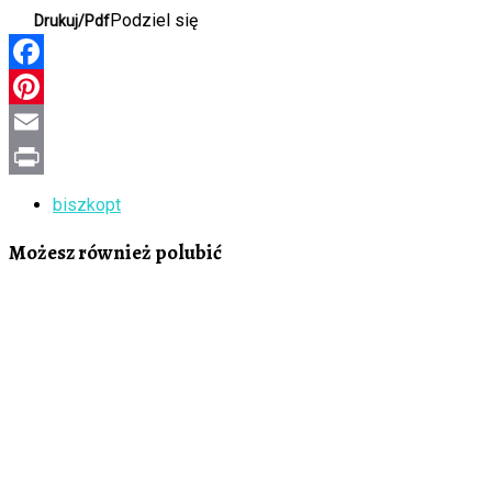
Podziel się
Drukuj/Pdf
Facebook
Pinterest
Email
Print
biszkopt
Możesz również polubić