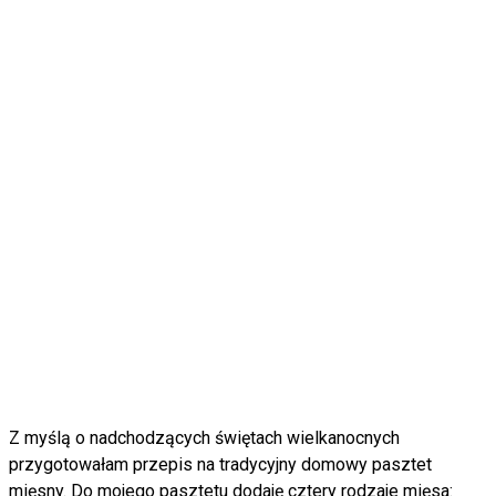
Z myślą o nadchodzących świętach wielkanocnych
przygotowałam przepis na tradycyjny domowy pasztet
mięsny. Do mojego pasztetu dodaję cztery rodzaje mięsa: