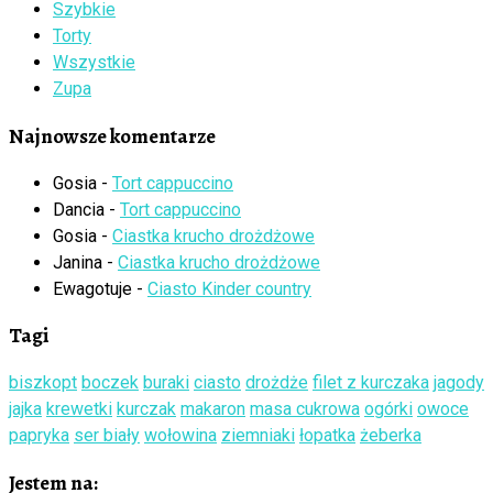
Szybkie
Torty
Wszystkie
Zupa
Najnowsze komentarze
Gosia
-
Tort cappuccino
Dancia
-
Tort cappuccino
Gosia
-
Ciastka krucho drożdżowe
Janina
-
Ciastka krucho drożdżowe
Ewagotuje
-
Ciasto Kinder country
Tagi
biszkopt
boczek
buraki
ciasto
drożdże
filet z kurczaka
jagody
jajka
krewetki
kurczak
makaron
masa cukrowa
ogórki
owoce
papryka
ser biały
wołowina
ziemniaki
łopatka
żeberka
Jestem na: