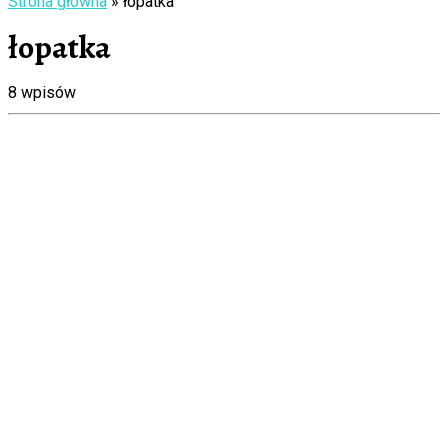
Strona główna
»
łopatka
łopatka
8 wpisów