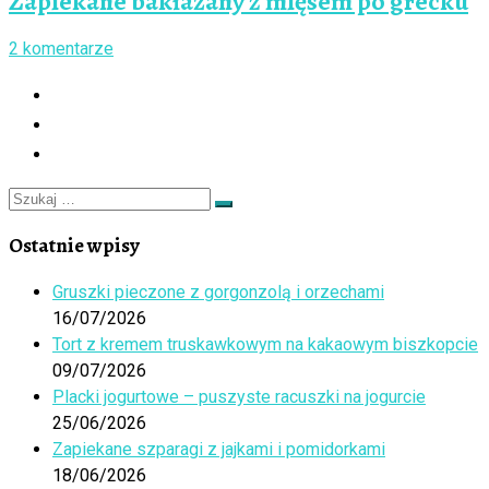
Zapiekane bakłażany z mięsem po grecku
2 komentarze
Szukaj
Szukaj
…
Ostatnie wpisy
Gruszki pieczone z gorgonzolą i orzechami
16/07/2026
Tort z kremem truskawkowym na kakaowym biszkopcie
09/07/2026
Placki jogurtowe – puszyste racuszki na jogurcie
25/06/2026
Zapiekane szparagi z jajkami i pomidorkami
18/06/2026