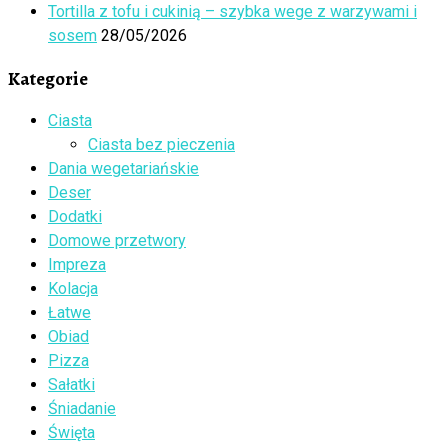
Tortilla z tofu i cukinią – szybka wege z warzywami i
sosem
28/05/2026
Kategorie
Ciasta
Ciasta bez pieczenia
Dania wegetariańskie
Deser
Dodatki
Domowe przetwory
Impreza
Kolacja
Łatwe
Obiad
Pizza
Sałatki
Śniadanie
Święta