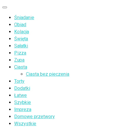
Przejdź
Menu
do
Śniadanie
treści
Obiad
Kolacja
Święta
Sałatki
Pizza
Zupa
Ciasta
Ciasta bez pieczenia
Torty
Dodatki
Łatwe
Szybkie
Impreza
Domowe przetwory
Wszystkie