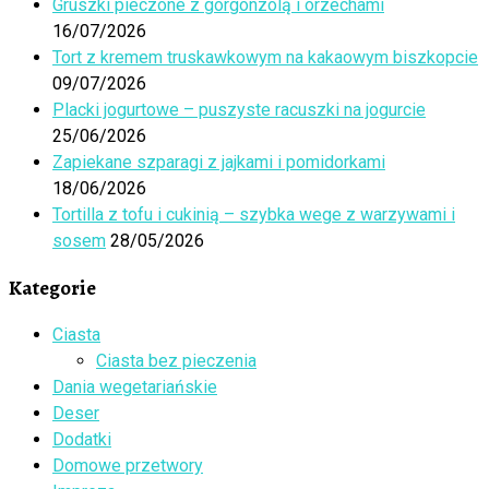
Gruszki pieczone z gorgonzolą i orzechami
16/07/2026
Tort z kremem truskawkowym na kakaowym biszkopcie
09/07/2026
Placki jogurtowe – puszyste racuszki na jogurcie
25/06/2026
Zapiekane szparagi z jajkami i pomidorkami
18/06/2026
Tortilla z tofu i cukinią – szybka wege z warzywami i
sosem
28/05/2026
Kategorie
Ciasta
Ciasta bez pieczenia
Dania wegetariańskie
Deser
Dodatki
Domowe przetwory