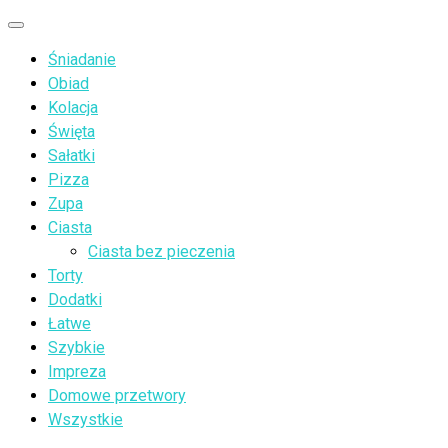
Przejdź
Menu
do
Śniadanie
treści
Obiad
Kolacja
Święta
Sałatki
Pizza
Zupa
Ciasta
Ciasta bez pieczenia
Torty
Dodatki
Łatwe
Szybkie
Impreza
Domowe przetwory
Wszystkie