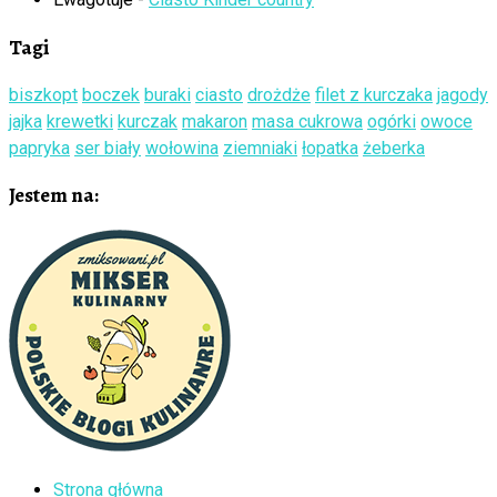
Tagi
biszkopt
boczek
buraki
ciasto
drożdże
filet z kurczaka
jagody
jajka
krewetki
kurczak
makaron
masa cukrowa
ogórki
owoce
papryka
ser biały
wołowina
ziemniaki
łopatka
żeberka
Jestem na:
Strona główna