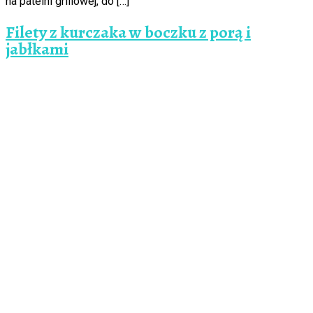
na patelni grillowej, do […]
Filety z kurczaka w boczku z porą i
jabłkami