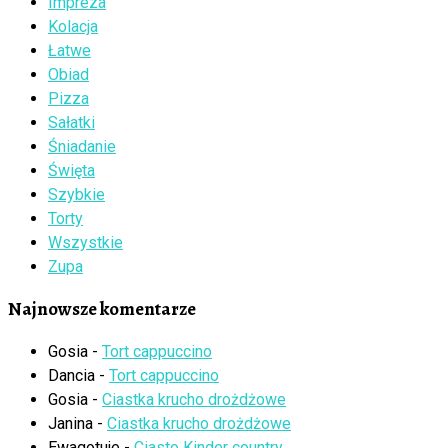
Impreza
Kolacja
Łatwe
Obiad
Pizza
Sałatki
Śniadanie
Święta
Szybkie
Torty
Wszystkie
Zupa
Najnowsze komentarze
Gosia
-
Tort cappuccino
Dancia
-
Tort cappuccino
Gosia
-
Ciastka krucho drożdżowe
Janina
-
Ciastka krucho drożdżowe
Ewagotuje
-
Ciasto Kinder country