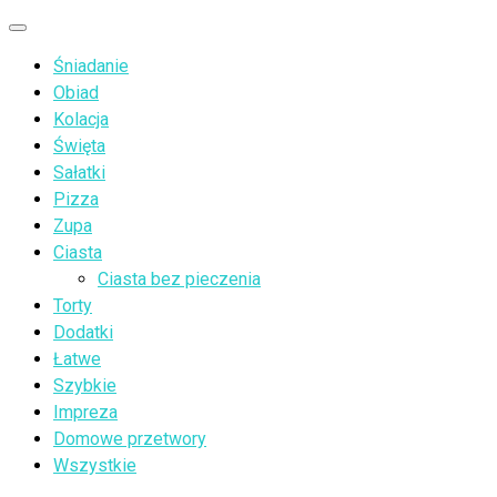
Przejdź
Menu
do
Śniadanie
treści
Obiad
Kolacja
Święta
Sałatki
Pizza
Zupa
Ciasta
Ciasta bez pieczenia
Torty
Dodatki
Łatwe
Szybkie
Impreza
Domowe przetwory
Wszystkie