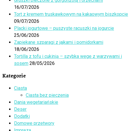
Gruszki pieczone z gorgonzolą i orzechami
16/07/2026
Tort z kremem truskawkowym na kakaowym biszkopcie
09/07/2026
Placki jogurtowe – puszyste racuszki na jogurcie
25/06/2026
Zapiekane szparagi z jajkami i pomidorkami
18/06/2026
Tortilla z tofu i cukinią – szybka wege z warzywami i
sosem
28/05/2026
Kategorie
Ciasta
Ciasta bez pieczenia
Dania wegetariańskie
Deser
Dodatki
Domowe przetwory
Impreza