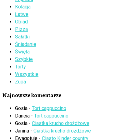
Kolacja
Łatwe
Obiad
Pizza
Sałatki
Śniadanie
Święta
Szybkie
Torty
Wszystkie
Zupa
Najnowsze komentarze
Gosia
-
Tort cappuccino
Dancia
-
Tort cappuccino
Gosia
-
Ciastka krucho drożdżowe
Janina
-
Ciastka krucho drożdżowe
Ewagotuje
-
Ciasto Kinder country