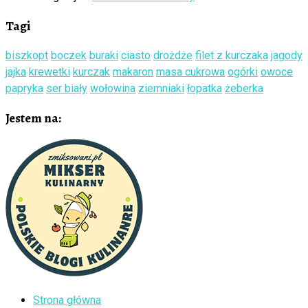
Tagi
biszkopt
boczek
buraki
ciasto
drożdże
filet z kurczaka
jagody
jajka
krewetki
kurczak
makaron
masa cukrowa
ogórki
owoce
papryka
ser biały
wołowina
ziemniaki
łopatka
żeberka
Jestem na:
Strona główna