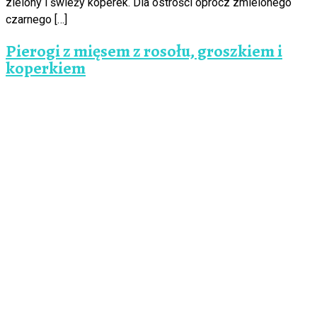
zielony i świeży koperek. Dla ostrości oprócz zmielonego
czarnego […]
Pierogi z mięsem z rosołu, groszkiem i
koperkiem