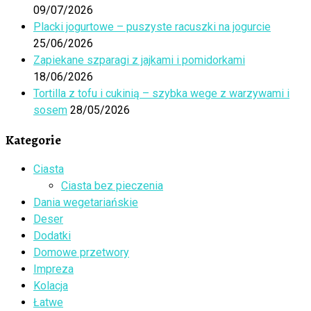
09/07/2026
Placki jogurtowe – puszyste racuszki na jogurcie
25/06/2026
Zapiekane szparagi z jajkami i pomidorkami
18/06/2026
Tortilla z tofu i cukinią – szybka wege z warzywami i
sosem
28/05/2026
Kategorie
Ciasta
Ciasta bez pieczenia
Dania wegetariańskie
Deser
Dodatki
Domowe przetwory
Impreza
Kolacja
Łatwe