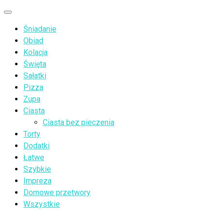
Przejdź
Menu
do
Śniadanie
treści
Obiad
Kolacja
Święta
Sałatki
Pizza
Zupa
Ciasta
Ciasta bez pieczenia
Torty
Dodatki
Łatwe
Szybkie
Impreza
Domowe przetwory
Wszystkie