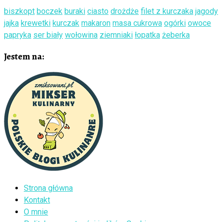
biszkopt
boczek
buraki
ciasto
drożdże
filet z kurczaka
jagody
jajka
krewetki
kurczak
makaron
masa cukrowa
ogórki
owoce
papryka
ser biały
wołowina
ziemniaki
łopatka
żeberka
Jestem na:
Strona główna
Kontakt
O mnie