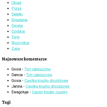
Obiad
Pizza
Sałatki
Śniadanie
Święta
Szybkie
Torty
Wszystkie
Zupa
Najnowsze komentarze
Gosia
-
Tort cappuccino
Dancia
-
Tort cappuccino
Gosia
-
Ciastka krucho drożdżowe
Janina
-
Ciastka krucho drożdżowe
Ewagotuje
-
Ciasto Kinder country
Tagi