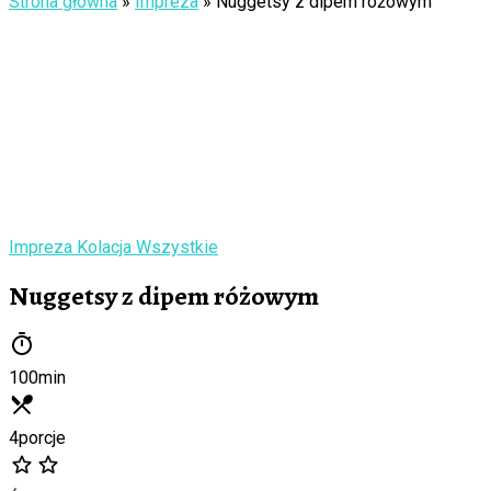
Strona główna
»
Impreza
»
Nuggetsy z dipem różowym
Impreza
Kolacja
Wszystkie
Nuggetsy z dipem różowym
100
min
4
porcje