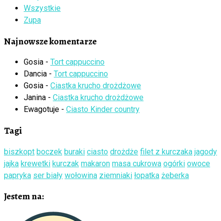
Wszystkie
Zupa
Najnowsze komentarze
Gosia
-
Tort cappuccino
Dancia
-
Tort cappuccino
Gosia
-
Ciastka krucho drożdżowe
Janina
-
Ciastka krucho drożdżowe
Ewagotuje
-
Ciasto Kinder country
Tagi
biszkopt
boczek
buraki
ciasto
drożdże
filet z kurczaka
jagody
jajka
krewetki
kurczak
makaron
masa cukrowa
ogórki
owoce
papryka
ser biały
wołowina
ziemniaki
łopatka
żeberka
Jestem na: