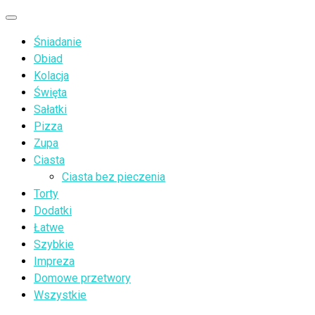
Przejdź
Menu
do
Śniadanie
treści
Obiad
Kolacja
Święta
Sałatki
Pizza
Zupa
Ciasta
Ciasta bez pieczenia
Torty
Dodatki
Łatwe
Szybkie
Impreza
Domowe przetwory
Wszystkie