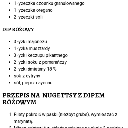
1 łyżeczka czosnku granulowanego
1 łyżeczka oregano
2 łyżeczki soli
DIP RÓŻOWY
3 łyżki majonezu
1 łyżka musztardy
3 łyżki keczupu pikantnego
2 łyżki soku z pomarańczy
2 łyżki śmietany 18 %
sok z cytryny
sól, pieprz cayenne
PRZEPIS NA NUGETTSY Z DIPEM
RÓŻOWYM
Filety pokroić w paski (niezbyt grube), wymieszać z
marynatą.