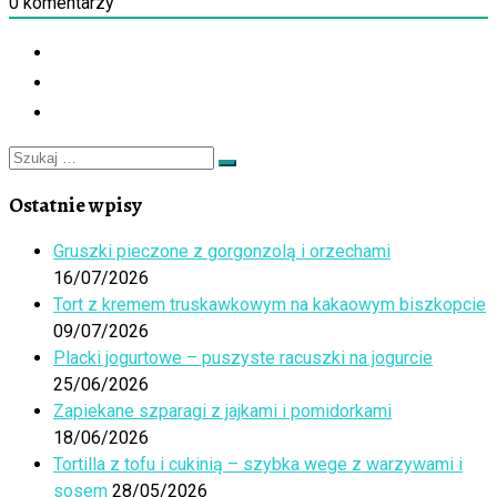
0
komentarzy
Szukaj
Szukaj
…
Ostatnie wpisy
Gruszki pieczone z gorgonzolą i orzechami
16/07/2026
Tort z kremem truskawkowym na kakaowym biszkopcie
09/07/2026
Placki jogurtowe – puszyste racuszki na jogurcie
25/06/2026
Zapiekane szparagi z jajkami i pomidorkami
18/06/2026
Tortilla z tofu i cukinią – szybka wege z warzywami i
sosem
28/05/2026