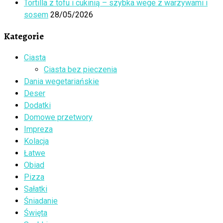
Tortilla z tofu i cukinią – szybka wege z warzywami i
sosem
28/05/2026
Kategorie
Ciasta
Ciasta bez pieczenia
Dania wegetariańskie
Deser
Dodatki
Domowe przetwory
Impreza
Kolacja
Łatwe
Obiad
Pizza
Sałatki
Śniadanie
Święta