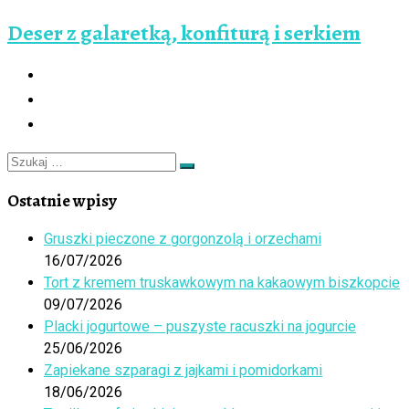
Deser z galaretką, konfiturą i serkiem
Szukaj
Szukaj
…
Ostatnie wpisy
Gruszki pieczone z gorgonzolą i orzechami
16/07/2026
Tort z kremem truskawkowym na kakaowym biszkopcie
09/07/2026
Placki jogurtowe – puszyste racuszki na jogurcie
25/06/2026
Zapiekane szparagi z jajkami i pomidorkami
18/06/2026