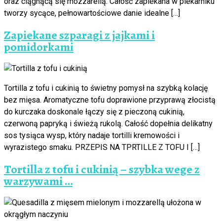
oraz ciągnącą się mozzarellą. Całość zapiekana w piekarniku
tworzy sycące, pełnowartościowe danie idealne […]
Zapiekane szparagi z jajkami i
pomidorkami
Tortilla z tofu i cukinią to świetny pomysł na szybką kolację
bez mięsa. Aromatyczne tofu doprawione przyprawą złocistą
do kurczaka doskonale łączy się z pieczoną cukinią,
czerwoną papryką i świeżą rukolą. Całość dopełnia delikatny
sos tysiąca wysp, który nadaje tortilli kremowości i
wyrazistego smaku. PRZEPIS NA TPRTILLE Z TOFU I […]
Tortilla z tofu i cukinią – szybka wege z
warzywami …