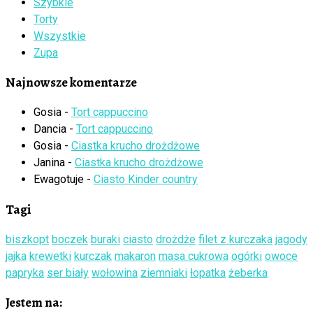
Szybkie
Torty
Wszystkie
Zupa
Najnowsze komentarze
Gosia
-
Tort cappuccino
Dancia
-
Tort cappuccino
Gosia
-
Ciastka krucho drożdżowe
Janina
-
Ciastka krucho drożdżowe
Ewagotuje
-
Ciasto Kinder country
Tagi
biszkopt
boczek
buraki
ciasto
drożdże
filet z kurczaka
jagody
jajka
krewetki
kurczak
makaron
masa cukrowa
ogórki
owoce
papryka
ser biały
wołowina
ziemniaki
łopatka
żeberka
Jestem na: