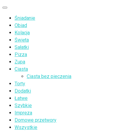
Przejdź
Menu
do
Śniadanie
treści
Obiad
Kolacja
Święta
Sałatki
Pizza
Zupa
Ciasta
Ciasta bez pieczenia
Torty
Dodatki
Łatwe
Szybkie
Impreza
Domowe przetwory
Wszystkie