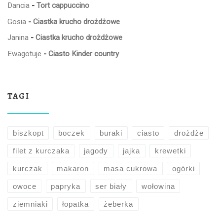
Dancia
-
Tort cappuccino
Gosia
-
Ciastka krucho drożdżowe
Janina
-
Ciastka krucho drożdżowe
Ewagotuje
-
Ciasto Kinder country
TAGI
biszkopt
boczek
buraki
ciasto
drożdże
filet z kurczaka
jagody
jajka
krewetki
kurczak
makaron
masa cukrowa
ogórki
owoce
papryka
ser biały
wołowina
ziemniaki
łopatka
żeberka