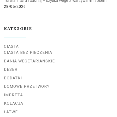
Tortilla z tofu i cukinią – szybka wege z warzywami i sosem
28/05/2026
KATEGORIE
CIASTA
CIASTA BEZ PIECZENIA
DANIA WEGETARIAŃSKIE
DESER
DODATKI
DOMOWE PRZETWORY
IMPREZA
KOLACJA
ŁATWE