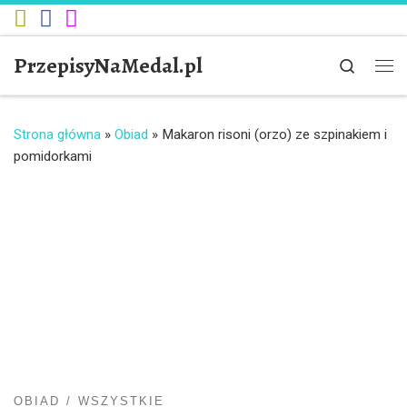
Przejdź do treści
PrzepisyNaMedal.pl
Search
Me
Strona główna
»
Obiad
»
Makaron risoni (orzo) ze szpinakiem i
pomidorkami
OBIAD
WSZYSTKIE