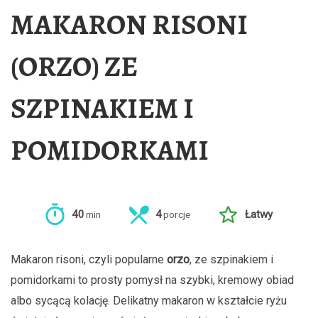
MAKARON RISONI
(ORZO) ZE
SZPINAKIEM I
POMIDORKAMI
40
4
Łatwy
min
porcje
Makaron risoni, czyli popularne
orzo
, ze szpinakiem i
pomidorkami to prosty pomysł na szybki, kremowy obiad
albo sycącą kolację. Delikatny makaron w kształcie ryżu