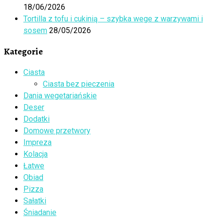
18/06/2026
Tortilla z tofu i cukinią – szybka wege z warzywami i
sosem
28/05/2026
Kategorie
Ciasta
Ciasta bez pieczenia
Dania wegetariańskie
Deser
Dodatki
Domowe przetwory
Impreza
Kolacja
Łatwe
Obiad
Pizza
Sałatki
Śniadanie