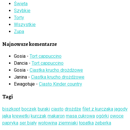
Święta
Szybkie
Torty
Wszystkie
Zupa
Najnowsze komentarze
Gosia
-
Tort cappuccino
Dancia
-
Tort cappuccino
Gosia
-
Ciastka krucho drożdżowe
Janina
-
Ciastka krucho drożdżowe
Ewagotuje
-
Ciasto Kinder country
Tagi
biszkopt
boczek
buraki
ciasto
drożdże
filet z kurczaka
jagody
jajka
krewetki
kurczak
makaron
masa cukrowa
ogórki
owoce
papryka
ser biały
wołowina
ziemniaki
łopatka
żeberka