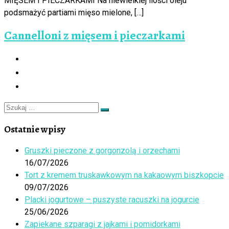
MIĘSEM I PIECZARKAMI Na niewielkiej ilości oleju
podsmażyć partiami mięso mielone, […]
Cannelloni z mięsem i pieczarkami
Szukaj
Szukaj
…
Ostatnie wpisy
Gruszki pieczone z gorgonzolą i orzechami
16/07/2026
Tort z kremem truskawkowym na kakaowym biszkopcie
09/07/2026
Placki jogurtowe – puszyste racuszki na jogurcie
25/06/2026
Zapiekane szparagi z jajkami i pomidorkami