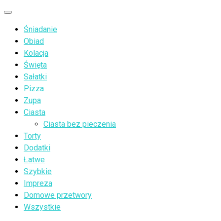
Przejdź
Menu
do
Śniadanie
treści
Obiad
Kolacja
Święta
Sałatki
Pizza
Zupa
Ciasta
Ciasta bez pieczenia
Torty
Dodatki
Łatwe
Szybkie
Impreza
Domowe przetwory
Wszystkie