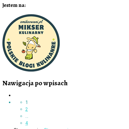
Jestem na:
Nawigacja po wpisach
1
2
…
4