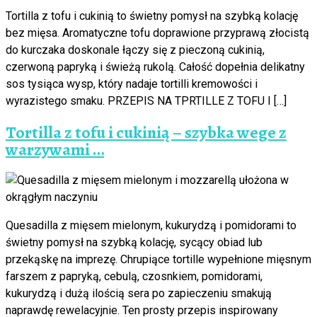
Tortilla z tofu i cukinią to świetny pomysł na szybką kolację
bez mięsa. Aromatyczne tofu doprawione przyprawą złocistą
do kurczaka doskonale łączy się z pieczoną cukinią,
czerwoną papryką i świeżą rukolą. Całość dopełnia delikatny
sos tysiąca wysp, który nadaje tortilli kremowości i
wyrazistego smaku. PRZEPIS NA TPRTILLE Z TOFU I […]
Tortilla z tofu i cukinią – szybka wege z
warzywami …
Quesadilla z mięsem mielonym, kukurydzą i pomidorami to
świetny pomysł na szybką kolację, sycący obiad lub
przekąskę na imprezę. Chrupiące tortille wypełnione mięsnym
farszem z papryką, cebulą, czosnkiem, pomidorami,
kukurydzą i dużą ilością sera po zapieczeniu smakują
naprawdę rewelacyjnie. Ten prosty przepis inspirowany