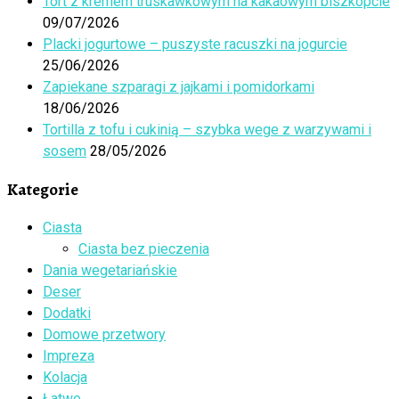
Tort z kremem truskawkowym na kakaowym biszkopcie
09/07/2026
Placki jogurtowe – puszyste racuszki na jogurcie
25/06/2026
Zapiekane szparagi z jajkami i pomidorkami
18/06/2026
Tortilla z tofu i cukinią – szybka wege z warzywami i
sosem
28/05/2026
Kategorie
Ciasta
Ciasta bez pieczenia
Dania wegetariańskie
Deser
Dodatki
Domowe przetwory
Impreza
Kolacja
Łatwe