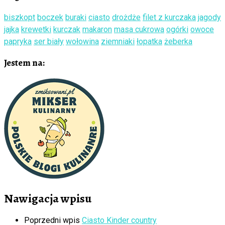
biszkopt
boczek
buraki
ciasto
drożdże
filet z kurczaka
jagody
jajka
krewetki
kurczak
makaron
masa cukrowa
ogórki
owoce
papryka
ser biały
wołowina
ziemniaki
łopatka
żeberka
Jestem na:
Nawigacja wpisu
Poprzedni wpis
Ciasto Kinder country