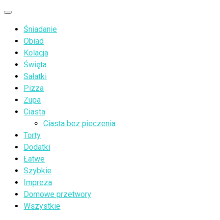
Przejdź
Menu
do
Śniadanie
treści
Obiad
Kolacja
Święta
Sałatki
Pizza
Zupa
Ciasta
Ciasta bez pieczenia
Torty
Dodatki
Łatwe
Szybkie
Impreza
Domowe przetwory
Wszystkie