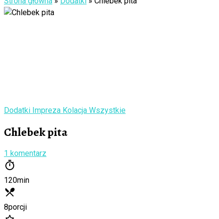
Strona główna
»
Dodatki
»
Chlebek pita
Dodatki
Impreza
Kolacja
Wszystkie
Chlebek pita
1 komentarz
120
min
8
porcji