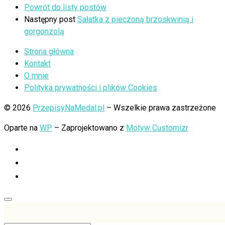
Powrót do listy postów
Następny post
Sałatka z pieczoną brzoskwinią i
gorgonzolą
Strona główna
Kontakt
O mnie
Polityka prywatności i plików Cookies
© 2026
PrzepisyNaMedal.pl
– Wszelkie prawa zastrzeżone
Oparte na
WP
– Zaprojektowano z
Motyw Customizr