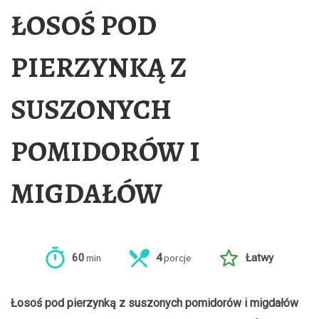
ŁOSOŚ POD
PIERZYNKĄ Z
SUSZONYCH
POMIDORÓW I
MIGDAŁÓW
60
4
Łatwy
min
porcje
Łosoś pod pierzynką z suszonych pomidorów i migdałów