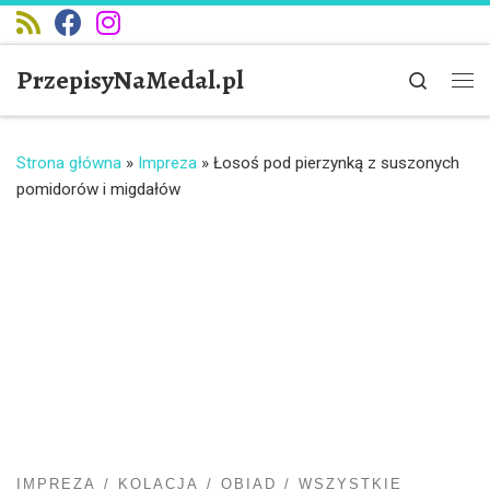
Przejdź do treści
PrzepisyNaMedal.pl
Search
Me
Strona główna
»
Impreza
»
Łosoś pod pierzynką z suszonych
pomidorów i migdałów
IMPREZA
KOLACJA
OBIAD
WSZYSTKIE