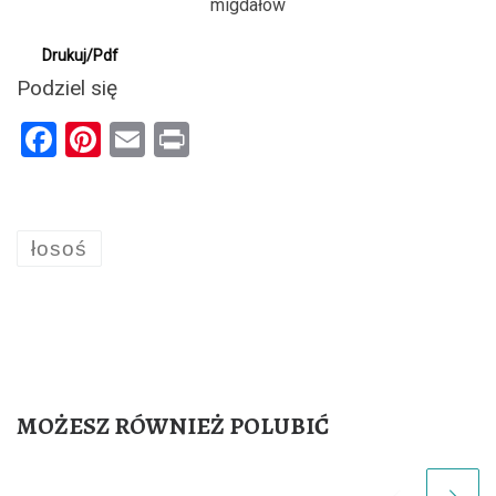
Drukuj/Pdf
Podziel się
F
Pi
E
Pr
a
nt
m
in
ce
er
ail
t
b
es
łosoś
o
t
o
k
MOŻESZ RÓWNIEŻ POLUBIĆ