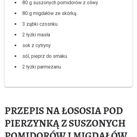
80 g suszonych pomidorów z oliwy
80 g migdałów ze skórką
3 ząbki czosnku
2 łyżki masła
sok z cytryny
sól, pieprz do smaku
2 łyżki parmezanu
PRZEPIS NA ŁOSOSIA POD
PIERZYNKĄ Z SUSZONYCH
POMIDORÓW I MIGDAŁÓW