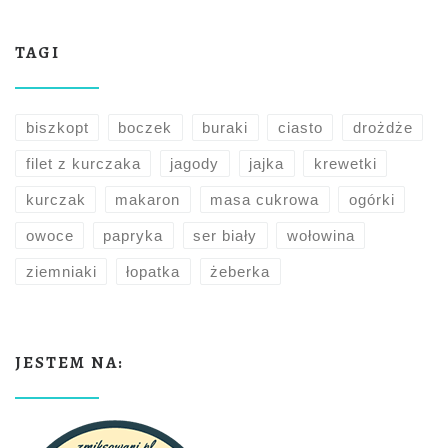
TAGI
biszkopt
boczek
buraki
ciasto
drożdże
filet z kurczaka
jagody
jajka
krewetki
kurczak
makaron
masa cukrowa
ogórki
owoce
papryka
ser biały
wołowina
ziemniaki
łopatka
żeberka
JESTEM NA: