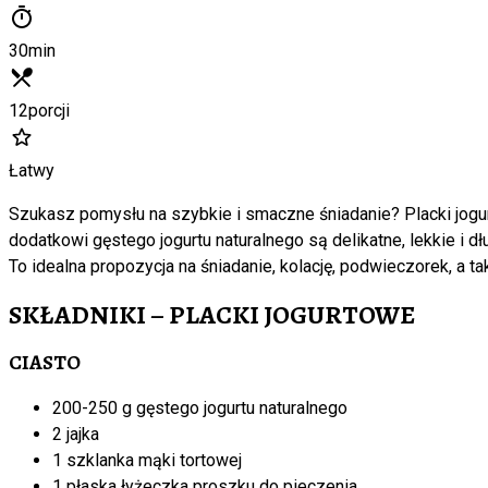
30
min
12
porcji
Łatwy
Szukasz pomysłu na szybkie i smaczne śniadanie? Placki jogur
dodatkowi gęstego jogurtu naturalnego są delikatne, lekkie 
To idealna propozycja na śniadanie, kolację, podwieczorek, a t
SKŁADNIKI – PLACKI JOGURTOWE
CIASTO
200-250 g gęstego jogurtu naturalnego
2 jajka
1 szklanka mąki tortowej
1 płaska łyżeczka proszku do pieczenia