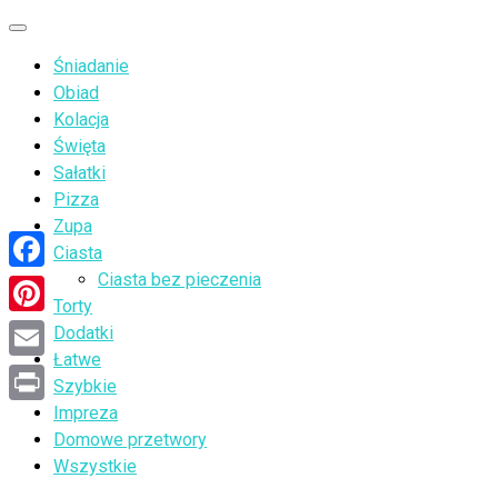
Przejdź
Menu
do
Śniadanie
treści
Obiad
Kolacja
Święta
Sałatki
Pizza
Zupa
Ciasta
Ciasta bez pieczenia
Facebook
Torty
Pinterest
Dodatki
Łatwe
Email
Szybkie
Impreza
Print
Domowe przetwory
Wszystkie