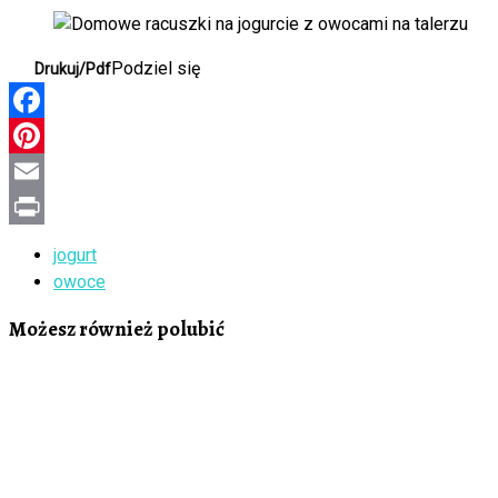
Podziel się
Drukuj/Pdf
Facebook
Pinterest
Email
Print
jogurt
owoce
Możesz również polubić