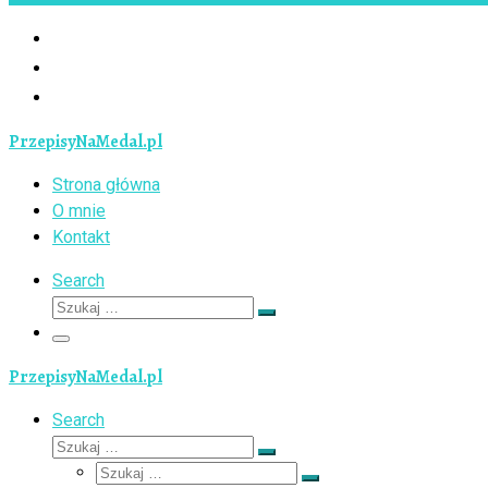
PrzepisyNaMedal.pl
Strona główna
O mnie
Kontakt
Search
Szukaj
Szukaj
…
Menu
PrzepisyNaMedal.pl
Search
Szukaj
Szukaj
Szukaj
…
Szukaj