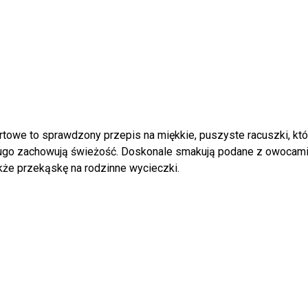
towe to sprawdzony przepis na miękkie, puszyste racuszki, któr
i długo zachowują świeżość. Doskonale smakują podane z owoca
akże przekąskę na rodzinne wycieczki.