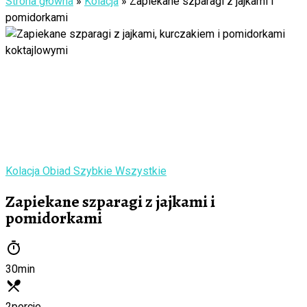
Strona główna
»
Kolacja
»
Zapiekane szparagi z jajkami i
pomidorkami
Kolacja
Obiad
Szybkie
Wszystkie
Zapiekane szparagi z jajkami i
pomidorkami
30
min
2
porcje