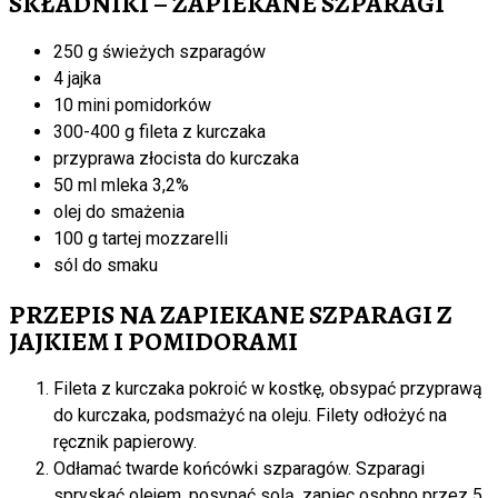
SKŁADNIKI – ZAPIEKANE SZPARAGI
250 g świeżych szparagów
4 jajka
10 mini pomidorków
300-400 g fileta z kurczaka
przyprawa złocista do kurczaka
50 ml mleka 3,2%
olej do smażenia
100 g tartej mozzarelli
sól do smaku
PRZEPIS NA ZAPIEKANE SZPARAGI Z
JAJKIEM I POMIDORAMI
Fileta z kurczaka pokroić w kostkę, obsypać przyprawą
do kurczaka, podsmażyć na oleju. Filety odłożyć na
ręcznik papierowy.
Odłamać twarde końcówki szparagów. Szparagi
spryskać olejem, posypać solą, zapiec osobno przez 5