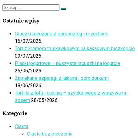
Szukaj
Szukaj
…
Ostatnie wpisy
Gruszki pieczone z gorgonzolą i orzechami
16/07/2026
Tort z kremem truskawkowym na kakaowym biszkopcie
09/07/2026
Placki jogurtowe – puszyste racuszki na jogurcie
25/06/2026
Zapiekane szparagi z jajkami i pomidorkami
18/06/2026
Tortilla z tofu i cukinią – szybka wege z warzywami i
sosem
28/05/2026
Kategorie
Ciasta
Ciasta bez pieczenia