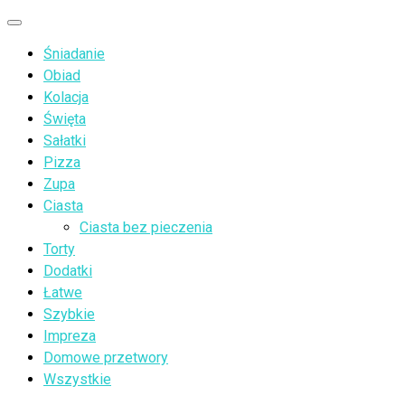
Przejdź
Menu
do
Śniadanie
treści
Obiad
Kolacja
Święta
Sałatki
Pizza
Zupa
Ciasta
Ciasta bez pieczenia
Torty
Dodatki
Łatwe
Szybkie
Impreza
Domowe przetwory
Wszystkie