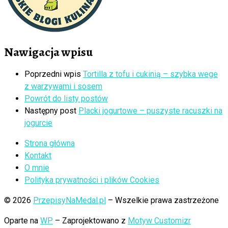
Nawigacja wpisu
Poprzedni wpis
Tortilla z tofu i cukinią – szybka wege
z warzywami i sosem
Powrót do listy postów
Następny post
Placki jogurtowe – puszyste racuszki na
jogurcie
Strona główna
Kontakt
O mnie
Polityka prywatności i plików Cookies
© 2026
PrzepisyNaMedal.pl
– Wszelkie prawa zastrzeżone
Oparte na
WP
– Zaprojektowano z
Motyw Customizr