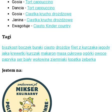
Gosia
-
Tort cappuccino
Dancia
-
Tort cappuccino
Gosia
-
Ciastka krucho drożdżowe
Janina
-
Ciastka krucho drożdżowe
Ewagotuje
-
Ciasto Kinder country
Tagi
biszkopt
boczek
buraki
ciasto
drożdże
filet z kurczaka
jagody
jajka
krewetki
kurczak
makaron
masa cukrowa
ogórki
owoce
papryka
ser biały
wołowina
ziemniaki
łopatka
żeberka
Jestem na: