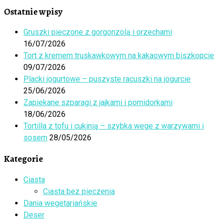
…
Ostatnie wpisy
Gruszki pieczone z gorgonzolą i orzechami
16/07/2026
Tort z kremem truskawkowym na kakaowym biszkopcie
09/07/2026
Placki jogurtowe – puszyste racuszki na jogurcie
25/06/2026
Zapiekane szparagi z jajkami i pomidorkami
18/06/2026
Tortilla z tofu i cukinią – szybka wege z warzywami i
sosem
28/05/2026
Kategorie
Ciasta
Ciasta bez pieczenia
Dania wegetariańskie
Deser