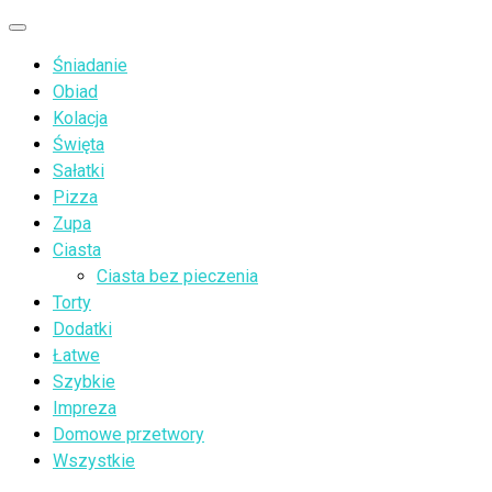
Przejdź
Menu
do
Śniadanie
treści
Obiad
Kolacja
Święta
Sałatki
Pizza
Zupa
Ciasta
Ciasta bez pieczenia
Torty
Dodatki
Łatwe
Szybkie
Impreza
Domowe przetwory
Wszystkie