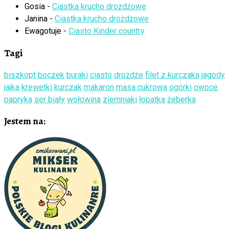
Gosia
-
Ciastka krucho drożdżowe
Janina
-
Ciastka krucho drożdżowe
Ewagotuje
-
Ciasto Kinder country
Tagi
biszkopt
boczek
buraki
ciasto
drożdże
filet z kurczaka
jagody
jajka
krewetki
kurczak
makaron
masa cukrowa
ogórki
owoce
papryka
ser biały
wołowina
ziemniaki
łopatka
żeberka
Jestem na: