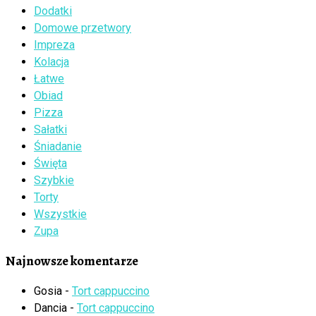
Dodatki
Domowe przetwory
Impreza
Kolacja
Łatwe
Obiad
Pizza
Sałatki
Śniadanie
Święta
Szybkie
Torty
Wszystkie
Zupa
Najnowsze komentarze
Gosia
-
Tort cappuccino
Dancia
-
Tort cappuccino