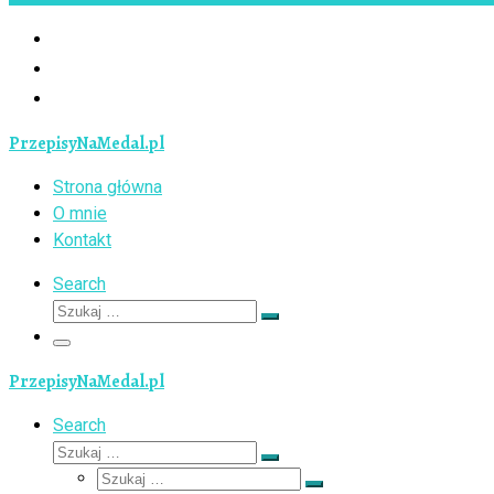
PrzepisyNaMedal.pl
Strona główna
O mnie
Kontakt
Search
Szukaj
Szukaj
…
Menu
PrzepisyNaMedal.pl
Search
Szukaj
Szukaj
Szukaj
…
Szukaj