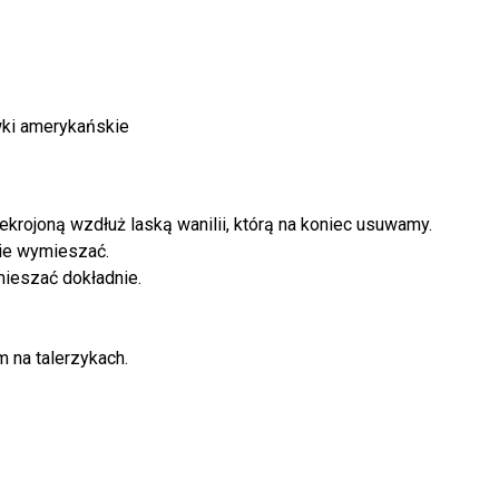
ówki amerykańskie
krojoną wzdłuż laską wanilii, którą na koniec usuwamy.
nie wymieszać.
mieszać dokładnie.
 na talerzykach.