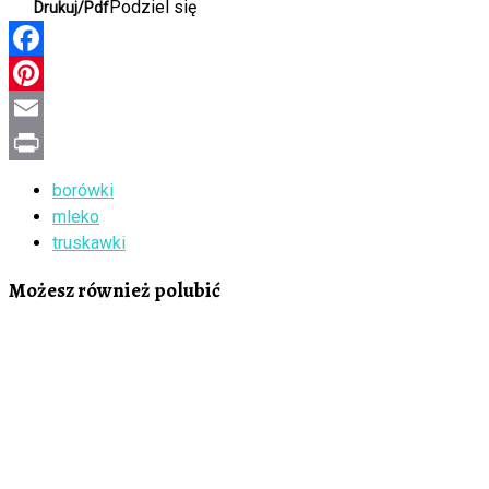
Podziel się
Drukuj/Pdf
Facebook
Pinterest
Email
Print
borówki
mleko
truskawki
Możesz również polubić