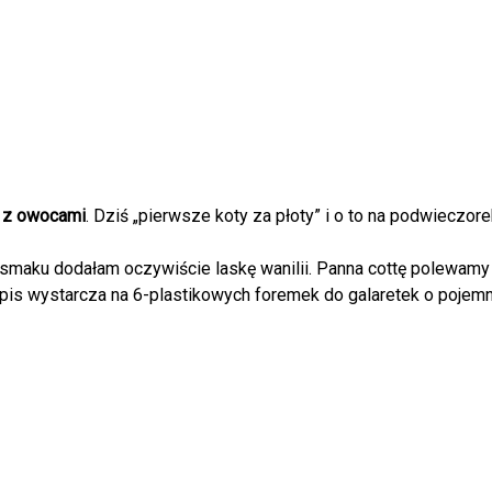
z owocami
. Dziś „pierwsze koty za płoty” i o to na podwieczor
 smaku dodałam oczywiście laskę wanilii. Panna cottę polewam
zepis wystarcza na 6-plastikowych foremek do galaretek o pojem