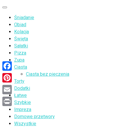
Przejdź
Menu
do
Śniadanie
treści
Obiad
Kolacja
Święta
Sałatki
Pizza
Zupa
Ciasta
Ciasta bez pieczenia
Facebook
Torty
Pinterest
Dodatki
Łatwe
Email
Szybkie
Impreza
Print
Domowe przetwory
Wszystkie