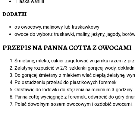
1 laska wanilii
DODATKI
os owocowy, malinowy lub truskawkowy
owoce do wyboru: truskawki, maliny, jeżyny, jagody, bor
PRZEPIS NA PANNA COTTA Z OWOCAMI
Śmietanę, mleko, cukier zagotować w garnku razem z prze
Żelatynę rozpuścić w 2/3 szklanki gorącej wody, dokład
Do gorącej śmietany z mlekiem wlać ciepłą żelatynę, wy
Po ostudzeniu przelać do plastikowych foremek.
Odstawić do lodówki do stężenia na minimum 3 godziny.
Panna cottę wyciągnąć z foremek, odwrócić do góry dnem
Polać dowolnym sosem owocowym i ozdobić owocami.