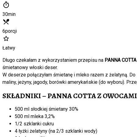
30
min
6
porcji
Łatwy
Długo czekałam z wykorzystaniem przepisu na
PANNA COTTA 
śmietanowy włoski deser.
W deserze połączyłam śmietanę i mleko razem z żelatyną. Do
maliny, jeżyny, jagody, borówki amerykańskie (do wyboru). Pr
SKŁADNIKI – PANNA COTTA Z OWOCAMI
500 ml słodkiej śmietany 30%
500 ml mleka 3,2%
1/2 szklanki cukru
4 łyżki żelatyny (na 2/3 szklanki wody)