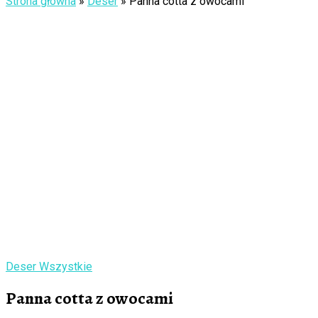
Strona główna
»
Deser
»
Panna cotta z owocami
Deser
Wszystkie
Panna cotta z owocami