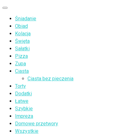
Przejdź
Menu
do
Śniadanie
treści
Obiad
Kolacja
Święta
Sałatki
Pizza
Zupa
Ciasta
Ciasta bez pieczenia
Torty
Dodatki
Łatwe
Szybkie
Impreza
Domowe przetwory
Wszystkie