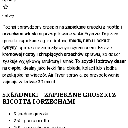
Łatwy
Poznaj sprawdzony przepis na
zapiekane gruszki z ricottą i
orzechami włoskimi
przygotowane w
Air Fryerze
. Dojrzałe
gruszki zapiekane są z odrobiną
miodu, rumu i soku z
cytryny
, oprószone aromatycznym cynamonem. Farsz z
kremowej ricotty
i
chrupiących orzechów
sprawia, że deser
zyskuje wyjątkową strukturę i smak. To
szybki i zdrowy deser
na ciepło
, idealny jako lekki finał obiadu, kolacji lub słodka
przekąska na wieczór. Air Fryer sprawia, że przygotowanie
zajmuje zaledwie 30 minut.
SKŁADNIKI – ZAPIEKANE GRUSZKI Z
RICOTTĄ I ORZECHAMI
3 średnie gruszki
250 g sera ricotta
100 g orzechów włoskich