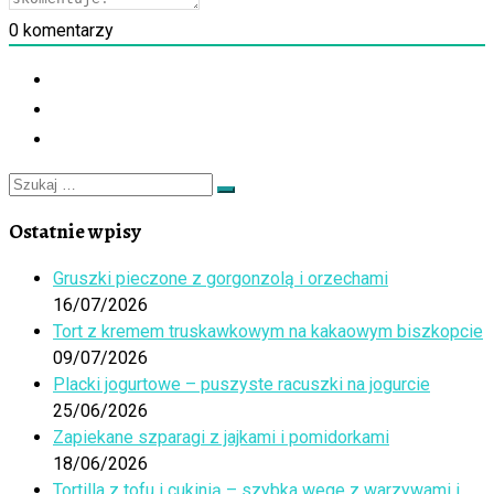
0
komentarzy
Szukaj
Szukaj
…
Ostatnie wpisy
Gruszki pieczone z gorgonzolą i orzechami
16/07/2026
Tort z kremem truskawkowym na kakaowym biszkopcie
09/07/2026
Placki jogurtowe – puszyste racuszki na jogurcie
25/06/2026
Zapiekane szparagi z jajkami i pomidorkami
18/06/2026
Tortilla z tofu i cukinią – szybka wege z warzywami i