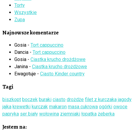
Torty
Wszystkie
Zupa
Najnowsze komentarze
Gosia
-
Tort cappuccino
Dancia
-
Tort cappuccino
Gosia
-
Ciastka krucho drożdżowe
Janina
-
Ciastka krucho drożdżowe
Ewagotuje
-
Ciasto Kinder country
Tagi
biszkopt
boczek
buraki
ciasto
drożdże
filet z kurczaka
jagody
jajka
krewetki
kurczak
makaron
masa cukrowa
ogórki
owoce
papryka
ser biały
wołowina
ziemniaki
łopatka
żeberka
Jestem na: