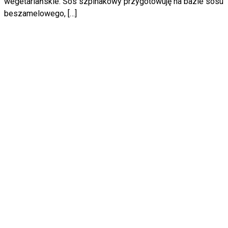
wegetariańskie. Sos szpinakowy przygotowuję na bazie sosu
beszamelowego, […]