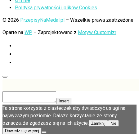
O mnie
Polityka prywatności i plików Cookies
© 2026
PrzepisyNaMedal.pl
– Wszelkie prawa zastrzeżone
Oparte na
WP
– Zaprojektowano z
Motyw Customizr
Insert
Ta strona korzysta z ciasteczek aby świadczyć usługi na
najwyższym poziomie. Dalsze korzystanie ze strony
oznacza, że zgadzasz się na ich użycie.
Zamknij
Nie
Dowiedz się więcej