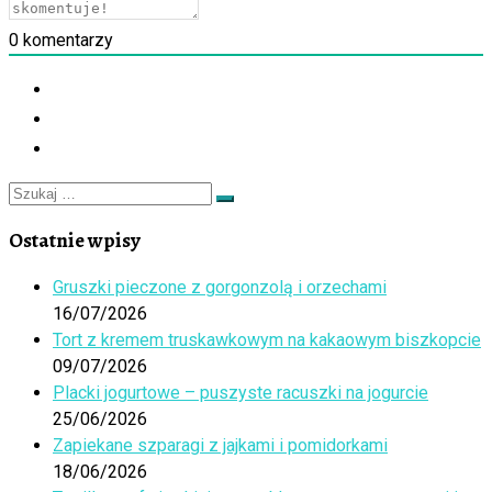
0
komentarzy
Szukaj
Szukaj
…
Ostatnie wpisy
Gruszki pieczone z gorgonzolą i orzechami
16/07/2026
Tort z kremem truskawkowym na kakaowym biszkopcie
09/07/2026
Placki jogurtowe – puszyste racuszki na jogurcie
25/06/2026
Zapiekane szparagi z jajkami i pomidorkami
18/06/2026