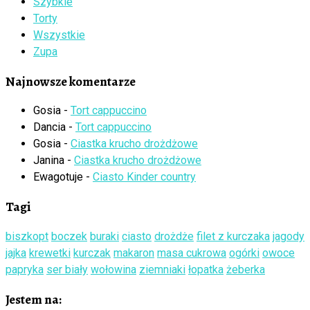
Szybkie
Torty
Wszystkie
Zupa
Najnowsze komentarze
Gosia
-
Tort cappuccino
Dancia
-
Tort cappuccino
Gosia
-
Ciastka krucho drożdżowe
Janina
-
Ciastka krucho drożdżowe
Ewagotuje
-
Ciasto Kinder country
Tagi
biszkopt
boczek
buraki
ciasto
drożdże
filet z kurczaka
jagody
jajka
krewetki
kurczak
makaron
masa cukrowa
ogórki
owoce
papryka
ser biały
wołowina
ziemniaki
łopatka
żeberka
Jestem na: