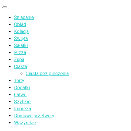
Przejdź
Menu
do
Śniadanie
treści
Obiad
Kolacja
Święta
Sałatki
Pizza
Zupa
Ciasta
Ciasta bez pieczenia
Torty
Dodatki
Łatwe
Szybkie
Impreza
Domowe przetwory
Wszystkie