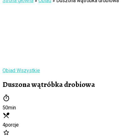
Strona główna
»
Obiad
»
Duszona wątróbka drobiowa
Obiad
Wszystkie
Duszona wątróbka drobiowa
50
min
4
porcje