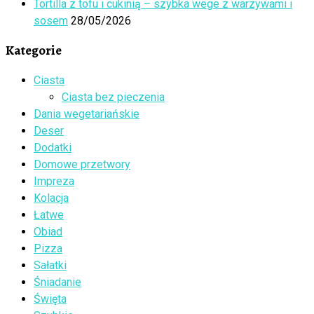
Tortilla z tofu i cukinią – szybka wege z warzywami i
sosem
28/05/2026
Kategorie
Ciasta
Ciasta bez pieczenia
Dania wegetariańskie
Deser
Dodatki
Domowe przetwory
Impreza
Kolacja
Łatwe
Obiad
Pizza
Sałatki
Śniadanie
Święta