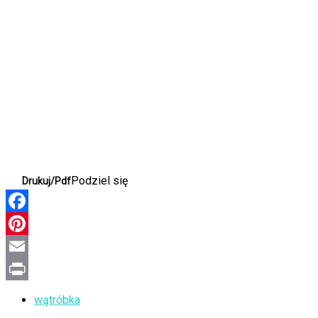
Podziel się
Drukuj/Pdf
Facebook
Pinterest
Email
Print
wątróbka