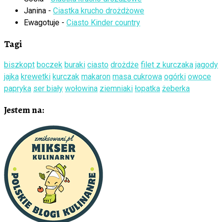
Janina
-
Ciastka krucho drożdżowe
Ewagotuje
-
Ciasto Kinder country
Tagi
biszkopt
boczek
buraki
ciasto
drożdże
filet z kurczaka
jagody
jajka
krewetki
kurczak
makaron
masa cukrowa
ogórki
owoce
papryka
ser biały
wołowina
ziemniaki
łopatka
żeberka
Jestem na: