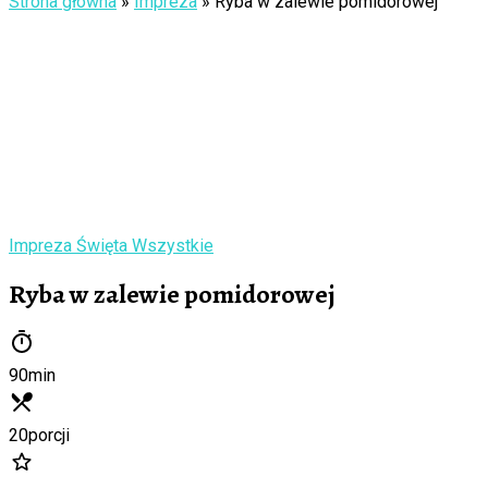
Strona główna
»
Impreza
»
Ryba w zalewie pomidorowej
Impreza
Święta
Wszystkie
Ryba w zalewie pomidorowej
90
min
20
porcji