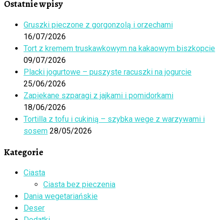
Ostatnie wpisy
Gruszki pieczone z gorgonzolą i orzechami
16/07/2026
Tort z kremem truskawkowym na kakaowym biszkopcie
09/07/2026
Placki jogurtowe – puszyste racuszki na jogurcie
25/06/2026
Zapiekane szparagi z jajkami i pomidorkami
18/06/2026
Tortilla z tofu i cukinią – szybka wege z warzywami i
sosem
28/05/2026
Kategorie
Ciasta
Ciasta bez pieczenia
Dania wegetariańskie
Deser
Dodatki