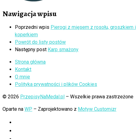
Nawigacja wpisu
Poprzedni wpis
Pierogi z mięsem z rosołu, groszkiem i
koperkiem
Powrót do listy postów
Następny post
Karp smażony
Strona główna
Kontakt
O mnie
Polityka prywatności i plików Cookies
© 2026
PrzepisyNaMedal.pl
– Wszelkie prawa zastrzeżone
Oparte na
WP
– Zaprojektowano z
Motyw Customizr