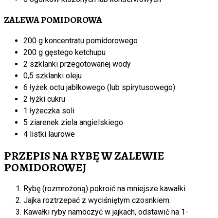
ZALEWA POMIDOROWA
200 g koncentratu pomidorowego
200 g gęstego ketchupu
2 szklanki przegotowanej wody
0,5 szklanki oleju
6 łyżek octu jabłkowego (lub spirytusowego)
2 łyżki cukru
1 łyżeczka soli
5 ziarenek ziela angielskiego
4 listki laurowe
PRZEPIS NA RYBĘ W ZALEWIE
POMIDOROWEJ
Rybę (rozmrożoną) pokroić na mniejsze kawałki.
Jajka roztrzepać z wyciśniętym czosnkiem.
Kawałki ryby namoczyć w jajkach, odstawić na 1-