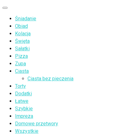
Przejdź
Menu
do
Śniadanie
treści
Obiad
Kolacja
Święta
Sałatki
Pizza
Zupa
Ciasta
Ciasta bez pieczenia
Torty
Dodatki
Łatwe
Szybkie
Impreza
Domowe przetwory
Wszystkie