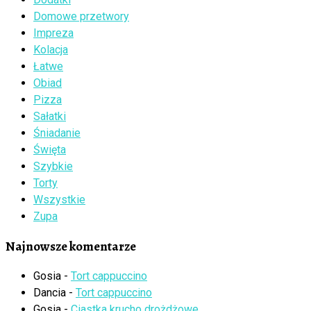
Domowe przetwory
Impreza
Kolacja
Łatwe
Obiad
Pizza
Sałatki
Śniadanie
Święta
Szybkie
Torty
Wszystkie
Zupa
Najnowsze komentarze
Gosia
-
Tort cappuccino
Dancia
-
Tort cappuccino
Gosia
-
Ciastka krucho drożdżowe