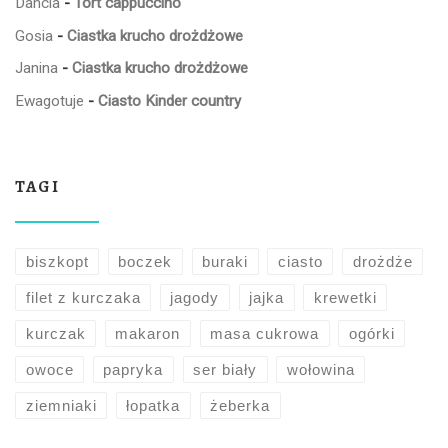
Dancia
-
Tort cappuccino
Gosia
-
Ciastka krucho drożdżowe
Janina
-
Ciastka krucho drożdżowe
Ewagotuje
-
Ciasto Kinder country
TAGI
biszkopt
boczek
buraki
ciasto
drożdże
filet z kurczaka
jagody
jajka
krewetki
kurczak
makaron
masa cukrowa
ogórki
owoce
papryka
ser biały
wołowina
ziemniaki
łopatka
żeberka