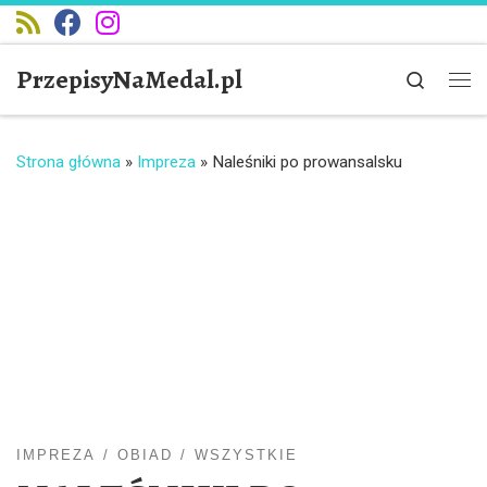
Przejdź do treści
PrzepisyNaMedal.pl
Search
Me
Strona główna
»
Impreza
»
Naleśniki po prowansalsku
IMPREZA
OBIAD
WSZYSTKIE