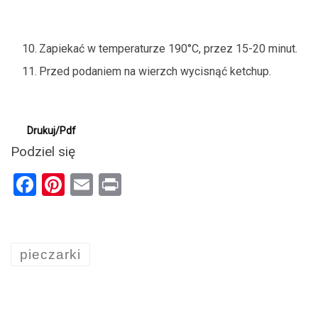
Zapiekać w temperaturze 190°C, przez 15-20 minut.
Przed podaniem na wierzch wycisnąć ketchup.
Drukuj/Pdf
Podziel się
F
Pi
E
Pr
a
nt
m
in
ce
er
ail
t
b
es
pieczarki
o
t
o