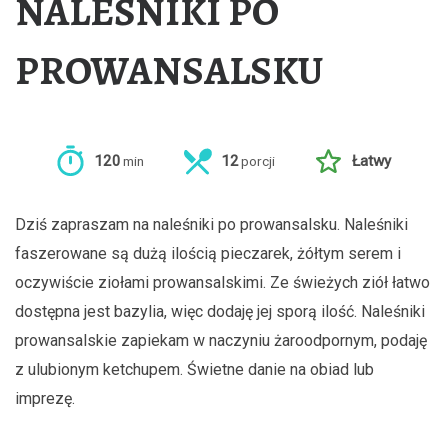
NALEŚNIKI PO
PROWANSALSKU
120
12
Łatwy
min
porcji
Dziś zapraszam na naleśniki po prowansalsku. Naleśniki
faszerowane są dużą ilością pieczarek, żółtym serem i
oczywiście ziołami prowansalskimi. Ze świeżych ziół łatwo
dostępna jest bazylia, więc dodaję jej sporą ilość. Naleśniki
prowansalskie zapiekam w naczyniu żaroodpornym, podaję
z ulubionym ketchupem. Świetne danie na obiad lub
imprezę.