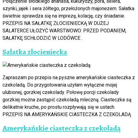
Połączenie słodkiego ananasa, kukurydzy, pora, selera,
szynki, jajek i sera żółtego, przełożonych majonezem. Sałatka
świetnie sprawdza się na imprezę, kolację, czy śniadanie.
PRZEPIS NA SAŁATKĘ ZŁOCIENIECKĄ W DUŻEJ
SALATERCE UŁOŻYĆ WARSTWOWO: PRZED PODANIEM,
SAŁATKĘ SCHŁODZIĆ W LODÓWCE .
Sałatka złocieniecka
Zapraszam po przepis na pyszne amerykańskie ciasteczka z
czekoladą. Do przygotowania użyłam wyłączne mojej
ulubionej, gorzkiej czekolady. Połowę porcji czekolady
gorzkiej można zastąpić czekoladą mleczną. Ciasteczka są
delikatnie kruche, po prostu rozpływają się w ustach.
PRZEPIS NA AMERYKAŃSKIE CIASTECZKA Z CZEKOLADĄ
Amerykańskie ciasteczka z czekoladą