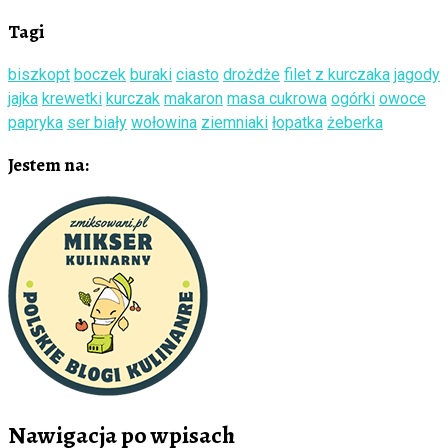
Tagi
biszkopt
boczek
buraki
ciasto
drożdże
filet z kurczaka
jagody
jajka
krewetki
kurczak
makaron
masa cukrowa
ogórki
owoce
papryka
ser biały
wołowina
ziemniaki
łopatka
żeberka
Jestem na:
Nawigacja po wpisach