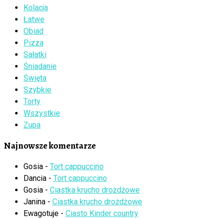
Kolacja
Łatwe
Obiad
Pizza
Sałatki
Śniadanie
Święta
Szybkie
Torty
Wszystkie
Zupa
Najnowsze komentarze
Gosia
-
Tort cappuccino
Dancia
-
Tort cappuccino
Gosia
-
Ciastka krucho drożdżowe
Janina
-
Ciastka krucho drożdżowe
Ewagotuje
-
Ciasto Kinder country