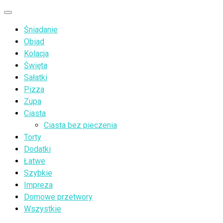
Przejdź
Menu
do
Śniadanie
treści
Obiad
Kolacja
Święta
Sałatki
Pizza
Zupa
Ciasta
Ciasta bez pieczenia
Torty
Dodatki
Łatwe
Szybkie
Impreza
Domowe przetwory
Wszystkie