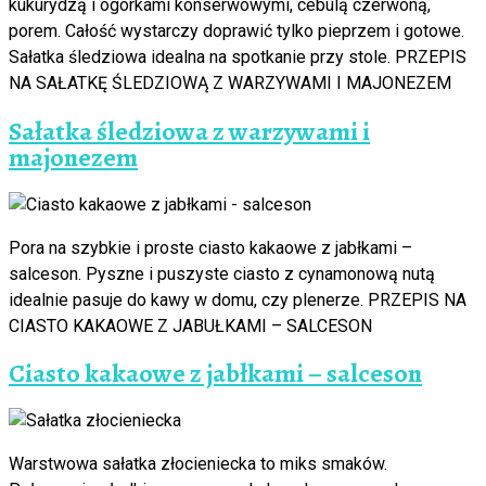
kukurydzą i ogórkami konserwowymi, cebulą czerwoną,
porem. Całość wystarczy doprawić tylko pieprzem i gotowe.
Sałatka śledziowa idealna na spotkanie przy stole. PRZEPIS
NA SAŁATKĘ ŚLEDZIOWĄ Z WARZYWAMI I MAJONEZEM
Sałatka śledziowa z warzywami i
majonezem
Pora na szybkie i proste ciasto kakaowe z jabłkami –
salceson. Pyszne i puszyste ciasto z cynamonową nutą
idealnie pasuje do kawy w domu, czy plenerze. PRZEPIS NA
CIASTO KAKAOWE Z JABUŁKAMI – SALCESON
Ciasto kakaowe z jabłkami – salceson
Warstwowa sałatka złocieniecka to miks smaków.