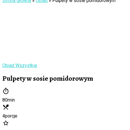
Strona główna
»
Obiad
»
Pulpety w sosie pomidorowym
Obiad
Wszystkie
Pulpety w sosie pomidorowym
80
min
4
porcje