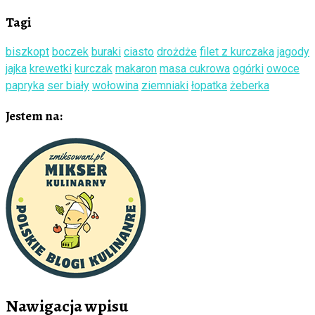
Tagi
biszkopt
boczek
buraki
ciasto
drożdże
filet z kurczaka
jagody
jajka
krewetki
kurczak
makaron
masa cukrowa
ogórki
owoce
papryka
ser biały
wołowina
ziemniaki
łopatka
żeberka
Jestem na:
Nawigacja wpisu