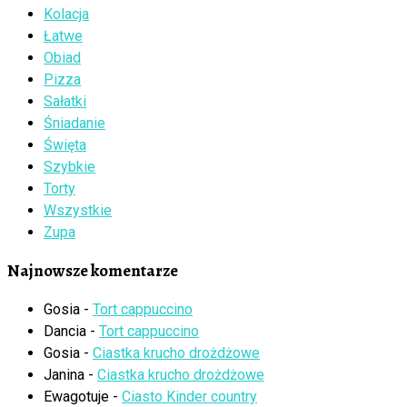
Kolacja
Łatwe
Obiad
Pizza
Sałatki
Śniadanie
Święta
Szybkie
Torty
Wszystkie
Zupa
Najnowsze komentarze
Gosia
-
Tort cappuccino
Dancia
-
Tort cappuccino
Gosia
-
Ciastka krucho drożdżowe
Janina
-
Ciastka krucho drożdżowe
Ewagotuje
-
Ciasto Kinder country