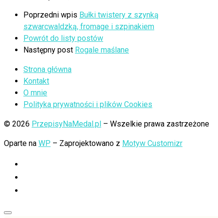
Poprzedni wpis
Bułki twistery z szynką
szwarcwaldzką, fromage i szpinakiem
Powrót do listy postów
Następny post
Rogale maślane
Strona główna
Kontakt
O mnie
Polityka prywatności i plików Cookies
© 2026
PrzepisyNaMedal.pl
– Wszelkie prawa zastrzeżone
Oparte na
WP
– Zaprojektowano z
Motyw Customizr