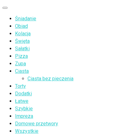
Przejdź
Menu
do
Śniadanie
treści
Obiad
Kolacja
Święta
Sałatki
Pizza
Zupa
Ciasta
Ciasta bez pieczenia
Torty
Dodatki
Łatwe
Szybkie
Impreza
Domowe przetwory
Wszystkie