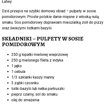
Łatwy
Dziś przepis na szybki domowy obiad – pulpety w sosie
pomidorowym. Proste polskie danie mięsne z włoską nutą
smaku. Sos pomidorowy doprawiam mieszanką ziół do pizzy
oraz świeżymi listkami bazylii.
SKŁADNIKI – PULPETY W SOSIE
POMIDOROWYM
250 g łopatki mielonej wieprzowej
250 g mielonego fileta z indyka
1 jajko
1 cebula
1/3 szklanki kaszy manny
3 ząbki czosnku
listki bazylii lub natka pietruszki
pieprz czarny, sól do smaku
olej do smażenia