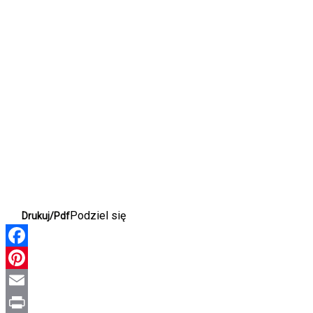
Podziel się
Drukuj/Pdf
Facebook
Pinterest
Email