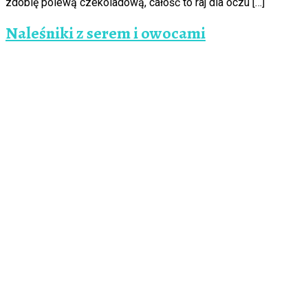
zdobię polewą czekoladową, całość to raj dla oczu […]
Naleśniki z serem i owocami