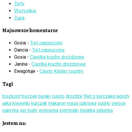
Torty
Wszystkie
Zupa
Najnowsze komentarze
Gosia
-
Tort cappuccino
Dancia
-
Tort cappuccino
Gosia
-
Ciastka krucho drożdżowe
Janina
-
Ciastka krucho drożdżowe
Ewagotuje
-
Ciasto Kinder country
Tagi
biszkopt
boczek
buraki
ciasto
drożdże
filet z kurczaka
jagody
jajka
krewetki
kurczak
makaron
masa cukrowa
ogórki
owoce
papryka
ser biały
wołowina
ziemniaki
łopatka
żeberka
Jestem na: