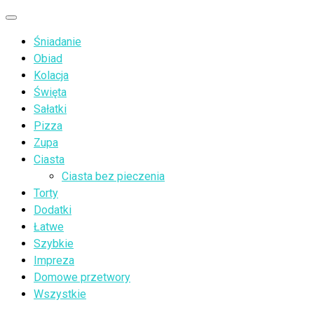
Przejdź
Menu
do
Śniadanie
treści
Obiad
Kolacja
Święta
Sałatki
Pizza
Zupa
Ciasta
Ciasta bez pieczenia
Torty
Dodatki
Łatwe
Szybkie
Impreza
Domowe przetwory
Wszystkie