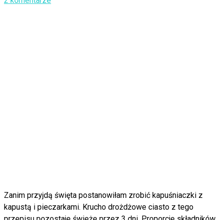
2 komentarze
Zanim przyjdą święta postanowiłam zrobić kapuśniaczki z
kapustą i pieczarkami. Krucho drożdżowe ciasto z tego
przepisu pozostaje świeże przez 3 dni. Proporcje składników