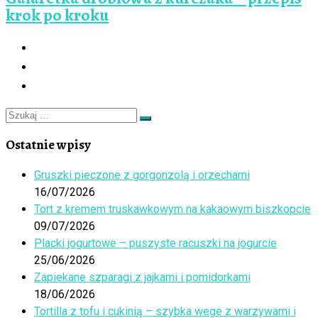
krok po kroku
Szukaj
Szukaj
…
Ostatnie wpisy
Gruszki pieczone z gorgonzolą i orzechami
16/07/2026
Tort z kremem truskawkowym na kakaowym biszkopcie
09/07/2026
Placki jogurtowe – puszyste racuszki na jogurcie
25/06/2026
Zapiekane szparagi z jajkami i pomidorkami
18/06/2026
Tortilla z tofu i cukinią – szybka wege z warzywami i