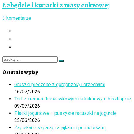
Łabędzie i kwiatki z masy cukrowej
3 komentarze
Szukaj
Szukaj
…
Ostatnie wpisy
Gruszki pieczone z gorgonzolą i orzechami
16/07/2026
Tort z kremem truskawkowym na kakaowym biszkopcie
09/07/2026
Placki jogurtowe – puszyste racuszki na jogurcie
25/06/2026
Zapiekane szparagi z jajkami i pomidorkami