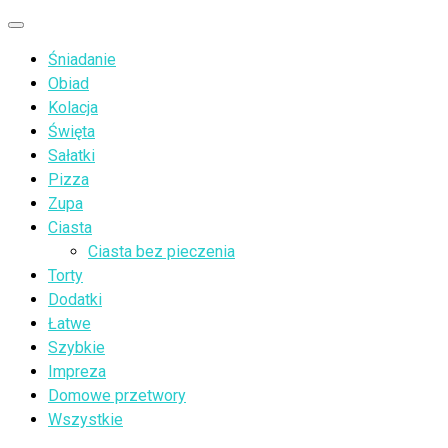
Przejdź
Menu
do
Śniadanie
treści
Obiad
Kolacja
Święta
Sałatki
Pizza
Zupa
Ciasta
Ciasta bez pieczenia
Torty
Dodatki
Łatwe
Szybkie
Impreza
Domowe przetwory
Wszystkie