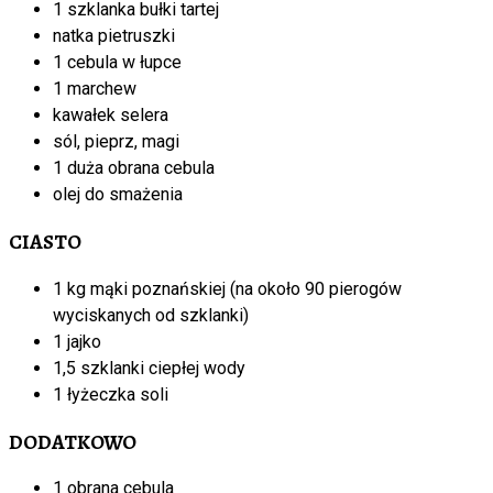
1 szklanka bułki tartej
natka pietruszki
1 cebula w łupce
1 marchew
kawałek selera
sól, pieprz, magi
1 duża obrana cebula
olej do smażenia
CIASTO
1 kg mąki poznańskiej (na około 90 pierogów
wyciskanych od szklanki)
1 jajko
1,5 szklanki ciepłej wody
1 łyżeczka soli
DODATKOWO
1 obrana cebula