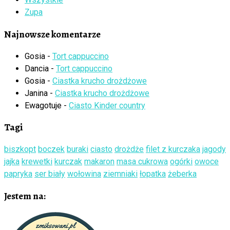
Zupa
Najnowsze komentarze
Gosia
-
Tort cappuccino
Dancia
-
Tort cappuccino
Gosia
-
Ciastka krucho drożdżowe
Janina
-
Ciastka krucho drożdżowe
Ewagotuje
-
Ciasto Kinder country
Tagi
biszkopt
boczek
buraki
ciasto
drożdże
filet z kurczaka
jagody
jajka
krewetki
kurczak
makaron
masa cukrowa
ogórki
owoce
papryka
ser biały
wołowina
ziemniaki
łopatka
żeberka
Jestem na: