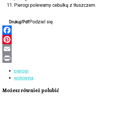
Pierogi polewamy cebulką z tłuszczem.
Podziel się
Drukuj/Pdf
Facebook
Pinterest
Email
Print
pierogi
wołowina
Możesz również polubić