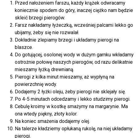
Przed nałożeniem farszu, każdy krążek odwracamy
koniecznie spodem do góry, inaczej ciężko nam będzie
skleić brzegi pierogów.
Farsz nakładamy łyżeczką, wcześniej palcami lekko go
ubijamy, żeby się nie rozwalał.
Dokładnie zlepiamy brzegi i układamy pierogi na
blaszce.
Do gotującej, osolonej wody w dużym garnku wkładamy
ostrożnie połowę naszych pierogów, od razu delikatnie
mieszamy łyżką drewnianą.
Pierogi z kilka minut mieszamy, aż wypłyną na
powierzchnię wody.
Dodajemy 2 łyżki oleju, żeby pierogi nie sklejały się.
Po 4-5 minutach odcedzamy i lekko studzimy pierogi.
Cebulę kroimy w kostkę smażymy na margarynie. Ma
ona wtedy piękny, złoty kolor.
Na koniec smażenia dodajemy olej.
Na talerze kładziemy opłukaną rukolę, na niej układamy
pierogi.