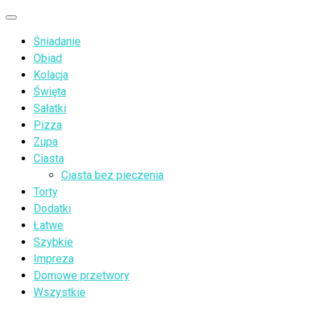
Przejdź
Menu
do
Śniadanie
treści
Obiad
Kolacja
Święta
Sałatki
Pizza
Zupa
Ciasta
Ciasta bez pieczenia
Torty
Dodatki
Łatwe
Szybkie
Impreza
Domowe przetwory
Wszystkie