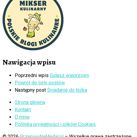
Nawigacja wpisu
Poprzedni wpis
Gulasz wieprzowy
Powrót do listy postów
Następny post
Śniadanie do łóżka
Strona główna
Kontakt
O mnie
Polityka prywatności i plików Cookies
© 2026
PrzepisyNaMedal.pl
– Wszelkie prawa zastrzeżone