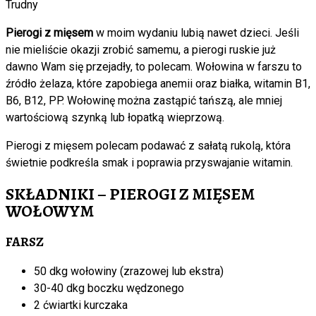
Trudny
Pierogi z mięsem
w moim wydaniu lubią nawet dzieci. Jeśli
nie mieliście okazji zrobić samemu, a pierogi ruskie już
dawno Wam się przejadły, to polecam. Wołowina w farszu to
źródło żelaza, które zapobiega anemii oraz białka, witamin B1,
B6, B12, PP. Wołowinę można zastąpić tańszą, ale mniej
wartościową szynką lub łopatką wieprzową.
Pierogi z mięsem polecam podawać z sałatą rukolą, która
świetnie podkreśla smak i poprawia przyswajanie witamin.
SKŁADNIKI – PIEROGI Z MIĘSEM
WOŁOWYM
FARSZ
50 dkg wołowiny (zrazowej lub ekstra)
30-40 dkg boczku wędzonego
2 ćwiartki kurczaka