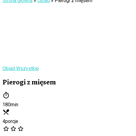
Strona główna
»
Obiad
»
Pierogi z mięsem
Obiad
Wszystkie
Pierogi z mięsem
180
min
4
porcje