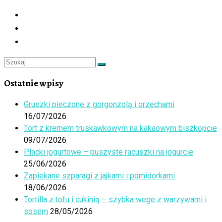
Szukaj
Szukaj
…
Ostatnie wpisy
Gruszki pieczone z gorgonzolą i orzechami
16/07/2026
Tort z kremem truskawkowym na kakaowym biszkopcie
09/07/2026
Placki jogurtowe – puszyste racuszki na jogurcie
25/06/2026
Zapiekane szparagi z jajkami i pomidorkami
18/06/2026
Tortilla z tofu i cukinią – szybka wege z warzywami i
sosem
28/05/2026