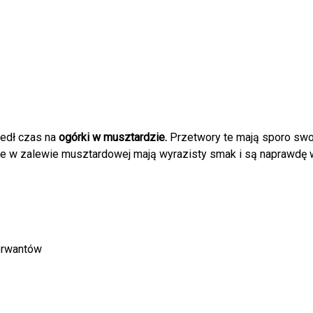
zedł czas na
ogórki w musztardzie.
Przetwory te mają sporo swoi
e w zalewie musztardowej mają wyrazisty smak i są naprawdę wy
erwantów