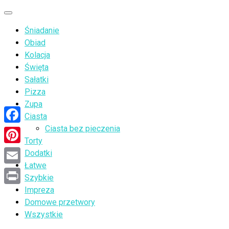
Przejdź
Menu
do
Śniadanie
treści
Obiad
Kolacja
Święta
Sałatki
Pizza
Zupa
Ciasta
Ciasta bez pieczenia
Facebook
Torty
Pinterest
Dodatki
Łatwe
Email
Szybkie
Impreza
Print
Domowe przetwory
Wszystkie