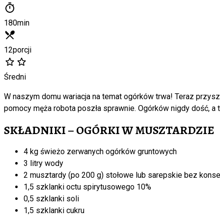
180
min
12
porcji
Średni
W naszym domu wariacja na temat ogórków trwa! Teraz przys
pomocy męża robota poszła sprawnie. Ogórków nigdy dość, a t
SKŁADNIKI – OGÓRKI W MUSZTARDZIE
4 kg świeżo zerwanych ogórków gruntowych
3 litry wody
2 musztardy (po 200 g) stołowe lub sarepskie bez kons
1,5 szklanki octu spirytusowego 10%
0,5 szklanki soli
1,5 szklanki cukru