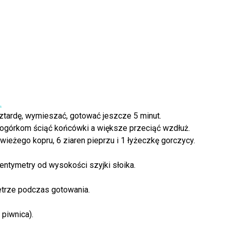
.
sztardę, wymieszać, gotować jeszcze 5 minut.
 ogórkom ściąć końcówki a większe przeciąć wzdłuż.
ieżego kopru, 6 ziaren pieprzu i 1 łyżeczkę gorczycy.
ntymetry od wysokości szyjki słoika.
etrze podczas gotowania.
 piwnica).