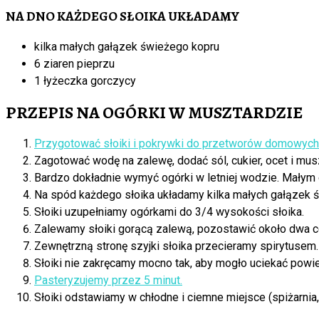
NA DNO KAŻDEGO SŁOIKA UKŁADAMY
kilka małych gałązek świeżego kopru
6 ziaren pieprzu
1 łyżeczka gorczycy
PRZEPIS NA OGÓRKI W MUSZTARDZIE
Przygotować słoiki i pokrywki do przetworów domowych
Zagotować wodę na zalewę, dodać sól, cukier, ocet i mu
Bardzo dokładnie wymyć ogórki w letniej wodzie. Małym
Na spód każdego słoika układamy kilka małych gałązek św
Słoiki uzupełniamy ogórkami do 3/4 wysokości słoika.
Zalewamy słoiki gorącą zalewą, pozostawić około dwa ce
Zewnętrzną stronę szyjki słoika przecieramy spirytusem.
Słoiki nie zakręcamy mocno tak, aby mogło uciekać powi
Pasteryzujemy przez 5 minut.
Słoiki odstawiamy w chłodne i ciemne miejsce (spiżarnia,