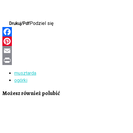
Podziel się
Drukuj/Pdf
Facebook
Pinterest
Email
Print
musztarda
ogórki
Możesz również polubić