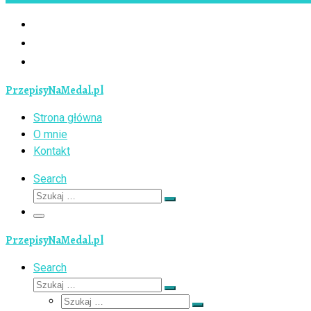
PrzepisyNaMedal.pl
Strona główna
O mnie
Kontakt
Search
Szukaj
Szukaj
…
Menu
PrzepisyNaMedal.pl
Search
Szukaj
Szukaj
Szukaj
…
Szukaj