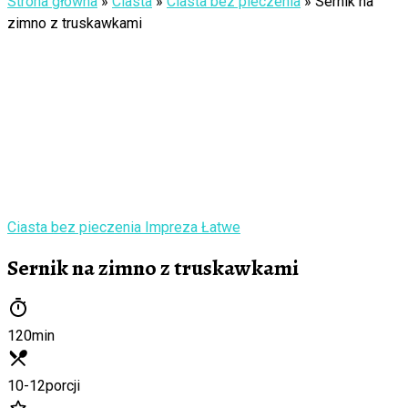
Strona główna
»
Ciasta
»
Ciasta bez pieczenia
»
Sernik na
zimno z truskawkami
Ciasta bez pieczenia
Impreza
Łatwe
Sernik na zimno z truskawkami
120
min
10-12
porcji