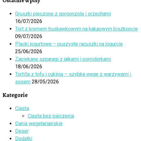
Ostatnie wpisy
Gruszki pieczone z gorgonzolą i orzechami
16/07/2026
Tort z kremem truskawkowym na kakaowym biszkopcie
09/07/2026
Placki jogurtowe – puszyste racuszki na jogurcie
25/06/2026
Zapiekane szparagi z jajkami i pomidorkami
18/06/2026
Tortilla z tofu i cukinią – szybka wege z warzywami i
sosem
28/05/2026
Kategorie
Ciasta
Ciasta bez pieczenia
Dania wegetariańskie
Deser
Dodatki