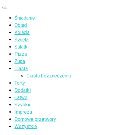
Przejdź
Menu
do
Śniadanie
treści
Obiad
Kolacja
Święta
Sałatki
Pizza
Zupa
Ciasta
Ciasta bez pieczenia
Torty
Dodatki
Łatwe
Szybkie
Impreza
Domowe przetwory
Wszystkie