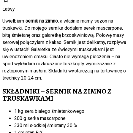
Łatwy
Uwielbiam
sernik na zimno
, a właśnie mamy sezon na
truskawki. Do mojego sernika dodałam serek mascarpone,
bitą śmietanę oraz galaretkę brzoskwiniową. Połowę masy
serowej połączyłam z kakao. Sernik jest delikatny, rozpływa
się w ustach! Galaretka ze świeżymi truskawkami jest
uwieńczeniem smaku. Ciasto nie wymaga pieczenia – na
spód wykładam rozkruszone biszkopty wymieszane z
roztopionym masłem. Składniki wystarczają na tortownicę o
średnicy 20-24 cm.
SKŁADNIKI – SERNIK NA ZIMNO Z
TRUSKAWKAMI
1 kg sera białego śmietankowego
200 g serka mascarpone
330 ml słodkiej śmietany 30 %
1 śmietan FIX