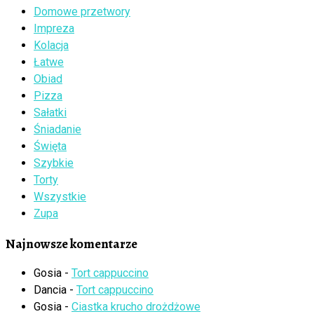
Domowe przetwory
Impreza
Kolacja
Łatwe
Obiad
Pizza
Sałatki
Śniadanie
Święta
Szybkie
Torty
Wszystkie
Zupa
Najnowsze komentarze
Gosia
-
Tort cappuccino
Dancia
-
Tort cappuccino
Gosia
-
Ciastka krucho drożdżowe