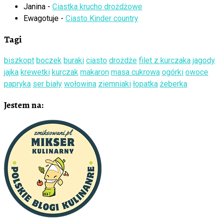
Janina
-
Ciastka krucho drożdżowe
Ewagotuje
-
Ciasto Kinder country
Tagi
biszkopt
boczek
buraki
ciasto
drożdże
filet z kurczaka
jagody
jajka
krewetki
kurczak
makaron
masa cukrowa
ogórki
owoce
papryka
ser biały
wołowina
ziemniaki
łopatka
żeberka
Jestem na: