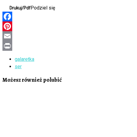
Podziel się
Drukuj/Pdf
Facebook
Pinterest
Email
Print
galaretka
ser
Możesz również polubić