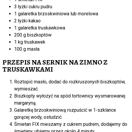
3 łyżki cukru pudru
1 galaretka brzoskwiniowa lub morelowa
2 łyżki kakao
1 galaretka truskawkowa
200 g biszkoptów
1 kg truskawek
100 g masła
PRZEPIS NA SERNIK NA ZIMNO Z
TRUSKAWKAMI
Roztopić masło, dodać do rozkruszonych biszkoptów,
wymieszać.
Biszkopty wyłożyć na spód tortownicy wysmarowanej
margaryną.
Galaretkę brzoskwiniową rozpuścić w 1-szklance
gorącej wody, ostudzić.
Śmietan FIX mieszamy z cukrem pudrem, dodajemy do
śmietany, ubijamy przez około 4 minuty.