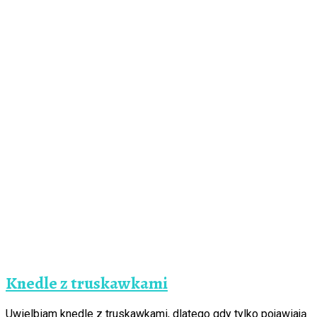
Knedle z truskawkami
Uwielbiam knedle z truskawkami, dlatego gdy tylko pojawiają