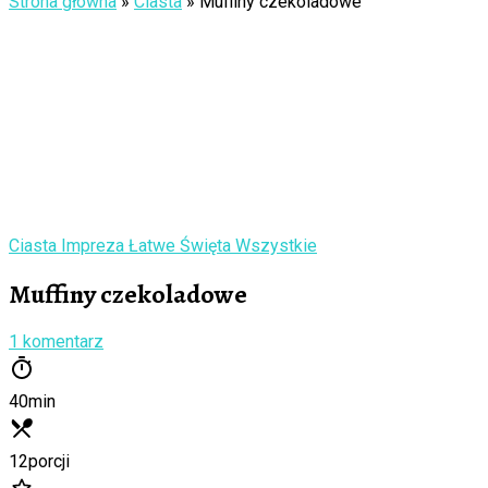
Strona główna
»
Ciasta
»
Muffiny czekoladowe
Ciasta
Impreza
Łatwe
Święta
Wszystkie
Muffiny czekoladowe
1 komentarz
40
min
12
porcji