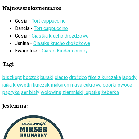
Najnowsze komentarze
Gosia
-
Tort cappuccino
Dancia
-
Tort cappuccino
Gosia
-
Ciastka krucho drożdżowe
Janina
-
Ciastka krucho drożdżowe
Ewagotuje
-
Ciasto Kinder country
Tagi
biszkopt
boczek
buraki
ciasto
drożdże
filet z kurczaka
jagody
jajka
krewetki
kurczak
makaron
masa cukrowa
ogórki
owoce
papryka
ser biały
wołowina
ziemniaki
łopatka
żeberka
Jestem na: