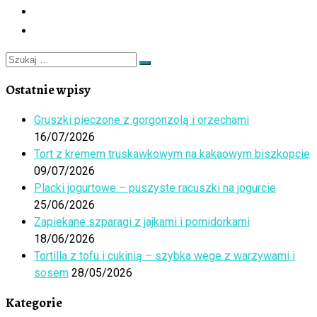
Szukaj
Szukaj
…
Ostatnie wpisy
Gruszki pieczone z gorgonzolą i orzechami
16/07/2026
Tort z kremem truskawkowym na kakaowym biszkopcie
09/07/2026
Placki jogurtowe – puszyste racuszki na jogurcie
25/06/2026
Zapiekane szparagi z jajkami i pomidorkami
18/06/2026
Tortilla z tofu i cukinią – szybka wege z warzywami i
sosem
28/05/2026
Kategorie