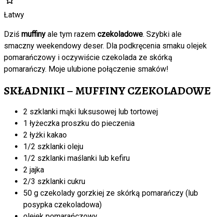
Łatwy
Dziś
muffiny
ale tym razem
czekoladowe
. Szybki ale
smaczny weekendowy deser. Dla podkręcenia smaku olejek
pomarańczowy i oczywiście czekolada ze skórką
pomarańczy. Moje ulubione połączenie smaków!
SKŁADNIKI – MUFFINY CZEKOLADOWE
2 szklanki mąki luksusowej lub tortowej
1 łyżeczka proszku do pieczenia
2 łyżki kakao
1/2 szklanki oleju
1/2 szklanki maślanki lub kefiru
2 jajka
2/3 szklanki cukru
50 g czekolady gorzkiej ze skórką pomarańczy (lub
posypka czekoladowa)
olejek pomarańczowy