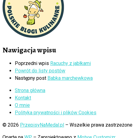
Nawigacja wpisu
Poprzedni wpis
Racuchy z jabłkami
Powrót do listy postów
Następny post
Babka marchewkowa
Strona główna
Kontakt
O mnie
Polityka prywatności i plików Cookies
© 2026
PrzepisyNaMedal.pl
– Wszelkie prawa zastrzeżone
Oparte na
WP
– Zaprojektowano z
Motyw Customizr