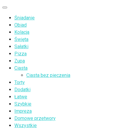
Przejdź
Menu
do
Śniadanie
treści
Obiad
Kolacja
Święta
Sałatki
Pizza
Zupa
Ciasta
Ciasta bez pieczenia
Torty
Dodatki
Łatwe
Szybkie
Impreza
Domowe przetwory
Wszystkie