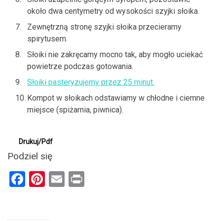
około dwa centymetry od wysokości szyjki słoika.
Zewnętrzną stronę szyjki słoika przecieramy
spirytusem.
Słoiki nie zakręcamy mocno tak, aby mogło uciekać
powietrze podczas gotowania.
Słoiki pasteryzujemy przez 25 minut.
Kompot w słoikach odstawiamy w chłodne i ciemne
miejsce (spiżarnia, piwnica).
Drukuj/Pdf
Podziel się
F
Pi
E
Pr
a
nt
m
in
ce
er
ail
t