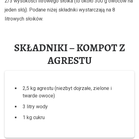
2/3 wysokości litrowego słoika (to około 300 g owoców na
jeden słój). Podane niżej składniki wystarczają na 8
litrowych słoików.
SKŁADNIKI – KOMPOT Z
AGRESTU
2,5 kg agrestu (niezbyt dojrzałe, zielone i
twarde owoce)
3 litry wody
1 kg cukru