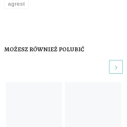
b
es
agrest
o
t
o
k
MOŻESZ RÓWNIEŻ POLUBIĆ