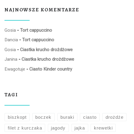
NAJNOWSZE KOMENTARZE
Gosia
-
Tort cappuccino
Dancia
-
Tort cappuccino
Gosia
-
Ciastka krucho drożdżowe
Janina
-
Ciastka krucho drożdżowe
Ewagotuje
-
Ciasto Kinder country
TAGI
biszkopt
boczek
buraki
ciasto
drożdże
filet z kurczaka
jagody
jajka
krewetki