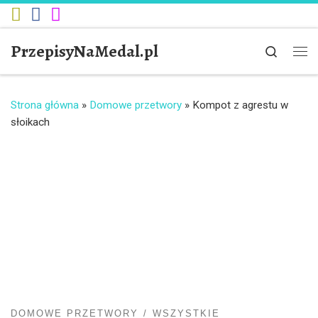
Przejdź do treści
PrzepisyNaMedal.pl
Search
Me
Strona główna
»
Domowe przetwory
»
Kompot z agrestu w
słoikach
DOMOWE PRZETWORY
WSZYSTKIE