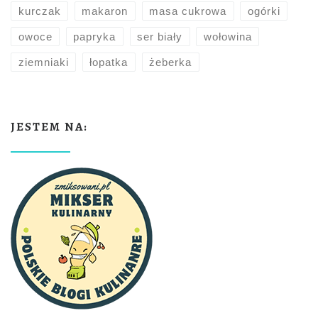
kurczak
makaron
masa cukrowa
ogórki
owoce
papryka
ser biały
wołowina
ziemniaki
łopatka
żeberka
JESTEM NA: