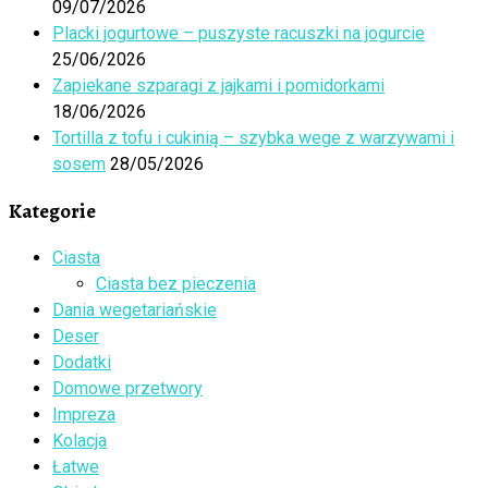
09/07/2026
Placki jogurtowe – puszyste racuszki na jogurcie
25/06/2026
Zapiekane szparagi z jajkami i pomidorkami
18/06/2026
Tortilla z tofu i cukinią – szybka wege z warzywami i
sosem
28/05/2026
Kategorie
Ciasta
Ciasta bez pieczenia
Dania wegetariańskie
Deser
Dodatki
Domowe przetwory
Impreza
Kolacja
Łatwe