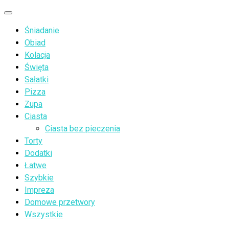
Przejdź
Menu
do
Śniadanie
treści
Obiad
Kolacja
Święta
Sałatki
Pizza
Zupa
Ciasta
Ciasta bez pieczenia
Torty
Dodatki
Łatwe
Szybkie
Impreza
Domowe przetwory
Wszystkie