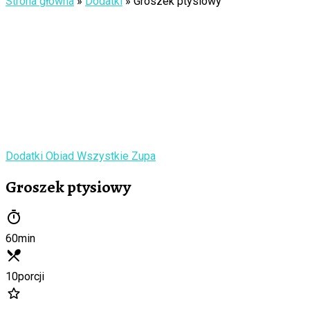
Strona główna
»
Dodatki
»
Groszek ptysiowy
Dodatki
Obiad
Wszystkie
Zupa
Groszek ptysiowy
60
min
10
porcji