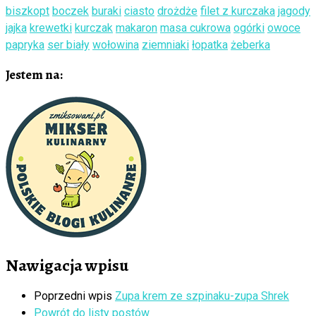
biszkopt
boczek
buraki
ciasto
drożdże
filet z kurczaka
jagody
jajka
krewetki
kurczak
makaron
masa cukrowa
ogórki
owoce
papryka
ser biały
wołowina
ziemniaki
łopatka
żeberka
Jestem na:
Nawigacja wpisu
Poprzedni wpis
Zupa krem ze szpinaku-zupa Shrek
Powrót do listy postów