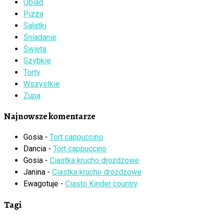
Obiad
Pizza
Sałatki
Śniadanie
Święta
Szybkie
Torty
Wszystkie
Zupa
Najnowsze komentarze
Gosia
-
Tort cappuccino
Dancia
-
Tort cappuccino
Gosia
-
Ciastka krucho drożdżowe
Janina
-
Ciastka krucho drożdżowe
Ewagotuje
-
Ciasto Kinder country
Tagi