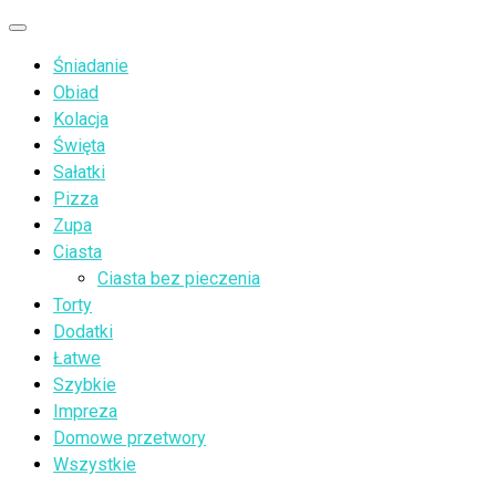
Przejdź
Menu
do
Śniadanie
treści
Obiad
Kolacja
Święta
Sałatki
Pizza
Zupa
Ciasta
Ciasta bez pieczenia
Torty
Dodatki
Łatwe
Szybkie
Impreza
Domowe przetwory
Wszystkie