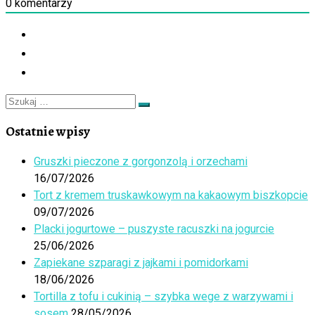
0
komentarzy
Szukaj
Szukaj
…
Ostatnie wpisy
Gruszki pieczone z gorgonzolą i orzechami
16/07/2026
Tort z kremem truskawkowym na kakaowym biszkopcie
09/07/2026
Placki jogurtowe – puszyste racuszki na jogurcie
25/06/2026
Zapiekane szparagi z jajkami i pomidorkami
18/06/2026
Tortilla z tofu i cukinią – szybka wege z warzywami i
sosem
28/05/2026