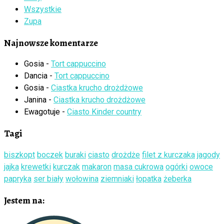
Wszystkie
Zupa
Najnowsze komentarze
Gosia
-
Tort cappuccino
Dancia
-
Tort cappuccino
Gosia
-
Ciastka krucho drożdżowe
Janina
-
Ciastka krucho drożdżowe
Ewagotuje
-
Ciasto Kinder country
Tagi
biszkopt
boczek
buraki
ciasto
drożdże
filet z kurczaka
jagody
jajka
krewetki
kurczak
makaron
masa cukrowa
ogórki
owoce
papryka
ser biały
wołowina
ziemniaki
łopatka
żeberka
Jestem na: