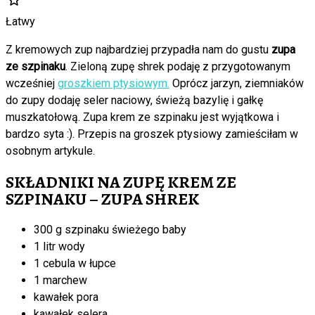
Łatwy
Z kremowych zup najbardziej przypadła nam do gustu
zupa
ze szpinaku
. Zieloną zupę shrek podaję z przygotowanym
wcześniej
groszkiem ptysiowym.
Oprócz jarzyn, ziemniaków
do zupy dodaję seler naciowy, świeżą bazylię i gałkę
muszkatołową. Zupa krem ze szpinaku jest wyjątkowa i
bardzo syta :). Przepis na groszek ptysiowy zamieściłam w
osobnym artykule.
SKŁADNIKI NA ZUPĘ KREM ZE
SZPINAKU – ZUPA SHREK
300 g szpinaku świeżego baby
1 litr wody
1 cebula w łupce
1 marchew
kawałek pora
kawałek selera