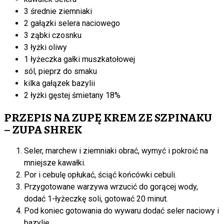
3 średnie ziemniaki
2 gałązki selera naciowego
3 ząbki czosnku
3 łyżki oliwy
1 łyżeczka gałki muszkatołowej
sól, pieprz do smaku
kilka gałązek bazylii
2 łyżki gęstej śmietany 18%
PRZEPIS NA ZUPĘ KREM ZE SZPINAKU
– ZUPA SHREK
Seler, marchew i ziemniaki obrać, wymyć i pokroić na
mniejsze kawałki.
Por i cebulę opłukać, ściąć końcówki cebuli.
Przygotowane warzywa wrzucić do gorącej wody,
dodać 1-łyżeczkę soli, gotować 20 minut.
Pod koniec gotowania do wywaru dodać seler naciowy i
bazylię.