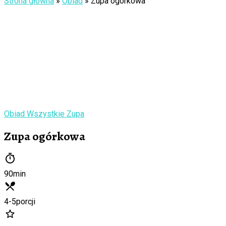
Strona główna
»
Obiad
»
Zupa ogórkowa
Obiad
Wszystkie
Zupa
Zupa ogórkowa
90
min
4-5
porcji