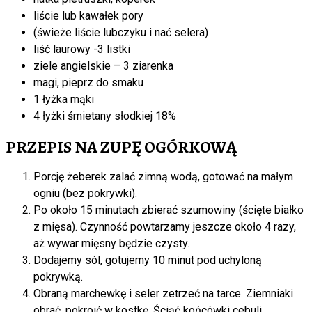
liście lub kawałek pory
(świeże liście lubczyku i nać selera)
liść laurowy -3 listki
ziele angielskie – 3 ziarenka
magi, pieprz do smaku
1 łyżka mąki
4 łyżki śmietany słodkiej 18%
PRZEPIS NA ZUPĘ OGÓRKOWĄ
Porcję żeberek zalać zimną wodą, gotować na małym
ogniu (bez pokrywki).
Po około 15 minutach zbierać szumowiny (ścięte białko
z mięsa). Czynność powtarzamy jeszcze około 4 razy,
aż wywar mięsny będzie czysty.
Dodajemy sól, gotujemy 10 minut pod uchyloną
pokrywką.
Obraną marchewkę i seler zetrzeć na tarce. Ziemniaki
obrać, pokroić w kostkę. Ściąć końcówki cebuli.