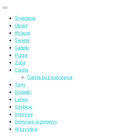
Przejdź
Menu
do
Śniadanie
treści
Obiad
Kolacja
Święta
Sałatki
Pizza
Zupa
Ciasta
Ciasta bez pieczenia
Torty
Dodatki
Łatwe
Szybkie
Impreza
Domowe przetwory
Wszystkie