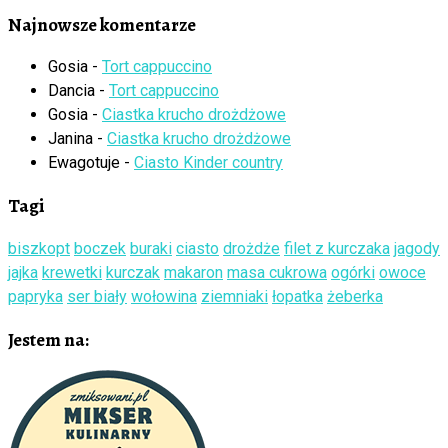
Najnowsze komentarze
Gosia
-
Tort cappuccino
Dancia
-
Tort cappuccino
Gosia
-
Ciastka krucho drożdżowe
Janina
-
Ciastka krucho drożdżowe
Ewagotuje
-
Ciasto Kinder country
Tagi
biszkopt
boczek
buraki
ciasto
drożdże
filet z kurczaka
jagody
jajka
krewetki
kurczak
makaron
masa cukrowa
ogórki
owoce
papryka
ser biały
wołowina
ziemniaki
łopatka
żeberka
Jestem na: