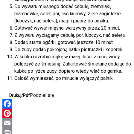
Do wywaru mięsnego dodać cebulę, ziemniaki,
marchewkę, seler, por, liść laurowy, ziele angielskie
(lubczyk, nać selera), magi i pieprz do smaku.
Gotować wywar mięsno-warzywny przez 20 minut.
Z wywaru wyciągamy cebulę, por, lubczyk, nać selera.
Dodać starte ogórki, gotować jeszcze 10 minut.
Do zupy dodać pokrojoną natkę pietruszki i koperek.
W kubku rozrobić mąkę w małej ilości zimnej wody,
połączyć ze śmietaną. Zahartować śmietanę dodając do
kubka po łyżce zupy, dopiero wtedy wlać do garnka.
Całość wymieszać, po minucie wyłączyć palnik.
Podziel się
Drukuj/Pdf
Facebook
Pinterest
Email