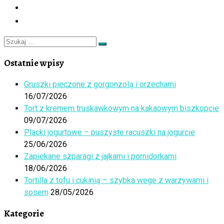
Szukaj
Szukaj
…
Ostatnie wpisy
Gruszki pieczone z gorgonzolą i orzechami
16/07/2026
Tort z kremem truskawkowym na kakaowym biszkopcie
09/07/2026
Placki jogurtowe – puszyste racuszki na jogurcie
25/06/2026
Zapiekane szparagi z jajkami i pomidorkami
18/06/2026
Tortilla z tofu i cukinią – szybka wege z warzywami i
sosem
28/05/2026
Kategorie