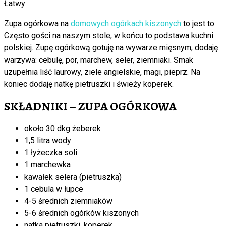
Łatwy
Zupa ogórkowa na
domowych ogórkach kiszonych
to jest to.
Często gości na naszym stole, w końcu to podstawa kuchni
polskiej. Zupę ogórkową gotuję na wywarze mięsnym, dodaję
warzywa: cebulę, por, marchew, seler, ziemniaki. Smak
uzupełnia liść laurowy, ziele angielskie, magi, pieprz. Na
koniec dodaję natkę pietruszki i świeży koperek.
SKŁADNIKI – ZUPA OGÓRKOWA
około 30 dkg żeberek
1,5 litra wody
1 łyżeczka soli
1 marchewka
kawałek selera (pietruszka)
1 cebula w łupce
4-5 średnich ziemniaków
5-6 średnich ogórków kiszonych
natka pietruszki, koperek