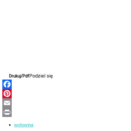
Podziel się
Drukuj/Pdf
Facebook
Pinterest
Email
Print
wołowina