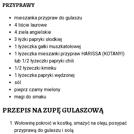
PRZYPRAWY
mieszanka przypraw do gulaszu
4 liście laurowe
4 ziela angielskie
3 łyżki papryki słodkiej
1 łyżeczka gałki muszkatołowej
1 łyżeczka mieszanki przypraw HARISSA (KOTANYI)
lub 1/2 łyżeczki papryki chili
1/2 łyżeczki kminku
1 łyżeczka papryki wędzonej
sól
pieprz czarny mielony
magi do smaku
PRZEPIS NA ZUPĘ GULASZOWĄ
Wołowinę pokroić w kostkę, smażyć na oleju, posypać
przyprawą do gulaszu i solą.