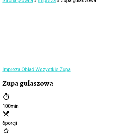
Strona główna
»
Impreza
»
Zupa gulaszowa
Impreza
Obiad
Wszystkie
Zupa
Zupa gulaszowa
100
min
6
porcji