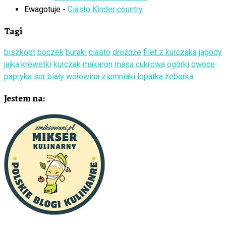
Ewagotuje
-
Ciasto Kinder country
Tagi
biszkopt
boczek
buraki
ciasto
drożdże
filet z kurczaka
jagody
jajka
krewetki
kurczak
makaron
masa cukrowa
ogórki
owoce
papryka
ser biały
wołowina
ziemniaki
łopatka
żeberka
Jestem na: