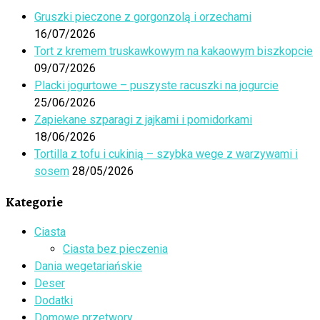
Gruszki pieczone z gorgonzolą i orzechami
16/07/2026
Tort z kremem truskawkowym na kakaowym biszkopcie
09/07/2026
Placki jogurtowe – puszyste racuszki na jogurcie
25/06/2026
Zapiekane szparagi z jajkami i pomidorkami
18/06/2026
Tortilla z tofu i cukinią – szybka wege z warzywami i
sosem
28/05/2026
Kategorie
Ciasta
Ciasta bez pieczenia
Dania wegetariańskie
Deser
Dodatki
Domowe przetwory