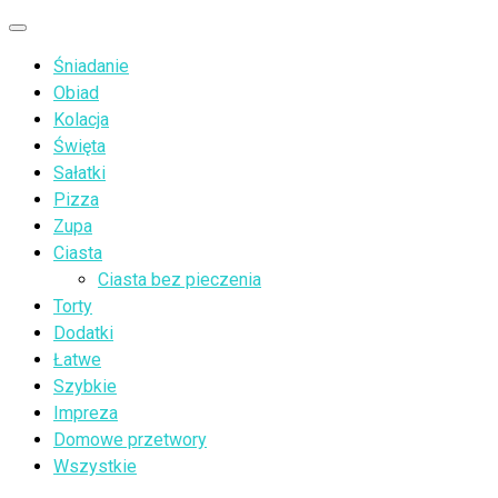
Przejdź
Menu
do
Śniadanie
treści
Obiad
Kolacja
Święta
Sałatki
Pizza
Zupa
Ciasta
Ciasta bez pieczenia
Torty
Dodatki
Łatwe
Szybkie
Impreza
Domowe przetwory
Wszystkie