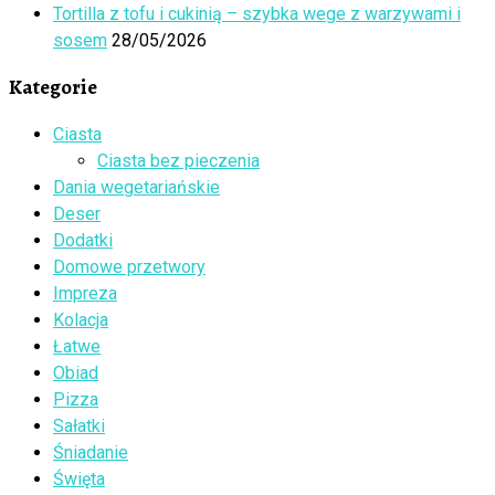
Tortilla z tofu i cukinią – szybka wege z warzywami i
sosem
28/05/2026
Kategorie
Ciasta
Ciasta bez pieczenia
Dania wegetariańskie
Deser
Dodatki
Domowe przetwory
Impreza
Kolacja
Łatwe
Obiad
Pizza
Sałatki
Śniadanie
Święta