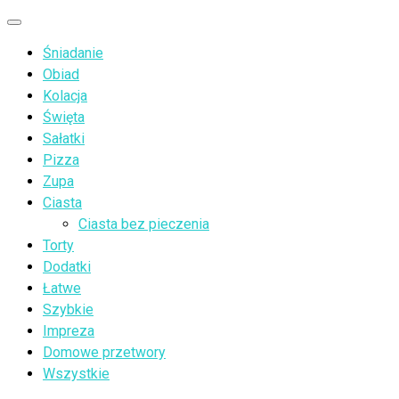
Przejdź
Menu
do
Śniadanie
treści
Obiad
Kolacja
Święta
Sałatki
Pizza
Zupa
Ciasta
Ciasta bez pieczenia
Torty
Dodatki
Łatwe
Szybkie
Impreza
Domowe przetwory
Wszystkie