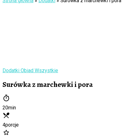
Strona główna
»
Dodatki
»
Surówka z marchewki i pora
Dodatki
Obiad
Wszystkie
Surówka z marchewki i pora
20
min
4
porcje