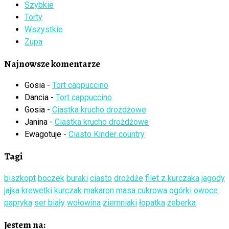
Szybkie
Torty
Wszystkie
Zupa
Najnowsze komentarze
Gosia
-
Tort cappuccino
Dancia
-
Tort cappuccino
Gosia
-
Ciastka krucho drożdżowe
Janina
-
Ciastka krucho drożdżowe
Ewagotuje
-
Ciasto Kinder country
Tagi
biszkopt
boczek
buraki
ciasto
drożdże
filet z kurczaka
jagody
jajka
krewetki
kurczak
makaron
masa cukrowa
ogórki
owoce
papryka
ser biały
wołowina
ziemniaki
łopatka
żeberka
Jestem na: