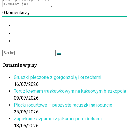
0
komentarzy
Szukaj
Szukaj
…
Ostatnie wpisy
Gruszki pieczone z gorgonzolą i orzechami
16/07/2026
Tort z kremem truskawkowym na kakaowym biszkopcie
09/07/2026
Placki jogurtowe – puszyste racuszki na jogurcie
25/06/2026
Zapiekane szparagi z jajkami i pomidorkami
18/06/2026