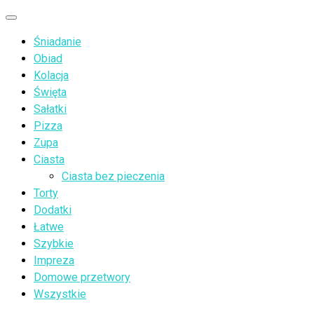
Przejdź
Menu
do
Śniadanie
treści
Obiad
Kolacja
Święta
Sałatki
Pizza
Zupa
Ciasta
Ciasta bez pieczenia
Torty
Dodatki
Łatwe
Szybkie
Impreza
Domowe przetwory
Wszystkie