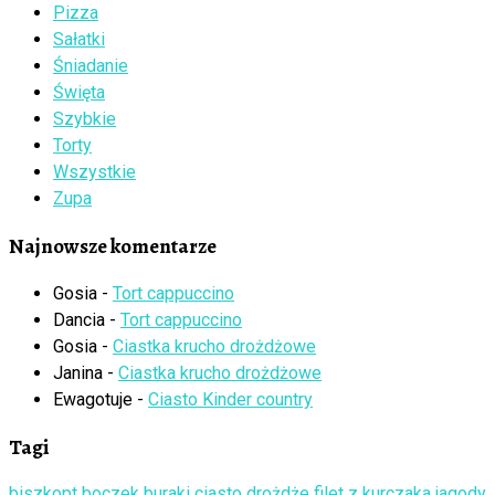
Pizza
Sałatki
Śniadanie
Święta
Szybkie
Torty
Wszystkie
Zupa
Najnowsze komentarze
Gosia
-
Tort cappuccino
Dancia
-
Tort cappuccino
Gosia
-
Ciastka krucho drożdżowe
Janina
-
Ciastka krucho drożdżowe
Ewagotuje
-
Ciasto Kinder country
Tagi
biszkopt
boczek
buraki
ciasto
drożdże
filet z kurczaka
jagody