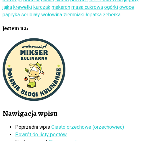
jajka
krewetki
kurczak
makaron
masa cukrowa
ogórki
owoce
papryka
ser biały
wołowina
ziemniaki
łopatka
żeberka
Jestem na:
Nawigacja wpisu
Poprzedni wpis
Ciasto orzechowe (orzechowiec)
Powrót do listy postów