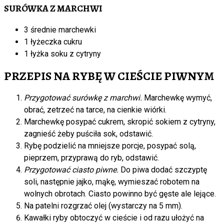
SURÓWKA Z MARCHWI
3 średnie marchewki
1 łyżeczka cukru
1 łyżka soku z cytryny
PRZEPIS NA RYBĘ W CIEŚCIE PIWNYM
Przygotować surówkę z marchwi.
Marchewkę wymyć,
obrać, zetrzeć na tarce, na cienkie wiórki.
Marchewkę posypać cukrem, skropić sokiem z cytryny,
zagnieść żeby puściła sok, odstawić.
Rybę podzielić na mniejsze porcje, posypać solą,
pieprzem, przyprawą do ryb, odstawić.
Przygotować ciasto piwne.
Do piwa dodać szczyptę
soli, następnie jajko, mąkę, wymieszać robotem na
wolnych obrotach. Ciasto powinno być gęste ale lejące.
Na patelni rozgrzać olej (wystarczy na 5 mm).
Kawałki ryby obtoczyć w cieście i od razu ułożyć na