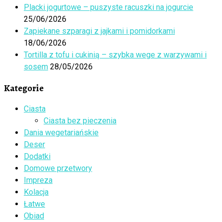
Placki jogurtowe – puszyste racuszki na jogurcie
25/06/2026
Zapiekane szparagi z jajkami i pomidorkami
18/06/2026
Tortilla z tofu i cukinią – szybka wege z warzywami i
sosem
28/05/2026
Kategorie
Ciasta
Ciasta bez pieczenia
Dania wegetariańskie
Deser
Dodatki
Domowe przetwory
Impreza
Kolacja
Łatwe
Obiad