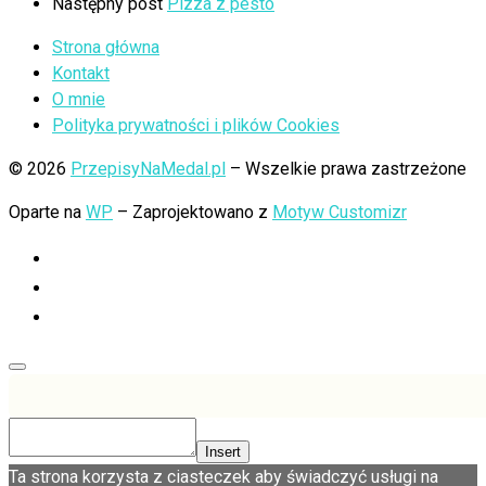
Następny post
Pizza z pesto
Strona główna
Kontakt
O mnie
Polityka prywatności i plików Cookies
© 2026
PrzepisyNaMedal.pl
– Wszelkie prawa zastrzeżone
Oparte na
WP
– Zaprojektowano z
Motyw Customizr
Insert
Ta strona korzysta z ciasteczek aby świadczyć usługi na