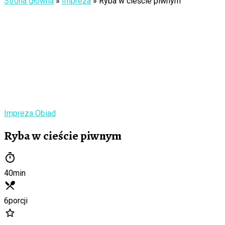
Strona główna
»
Impreza
»
Ryba w cieście piwnym
Impreza
Obiad
Ryba w cieście piwnym
40
min
6
porcji