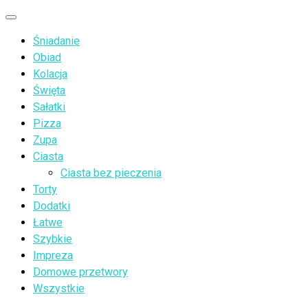
Przejdź
Menu
do
Śniadanie
treści
Obiad
Kolacja
Święta
Sałatki
Pizza
Zupa
Ciasta
Ciasta bez pieczenia
Torty
Dodatki
Łatwe
Szybkie
Impreza
Domowe przetwory
Wszystkie