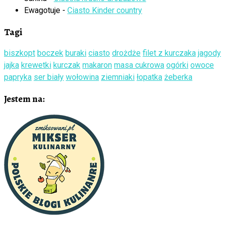
Ewagotuje
-
Ciasto Kinder country
Tagi
biszkopt
boczek
buraki
ciasto
drożdże
filet z kurczaka
jagody
jajka
krewetki
kurczak
makaron
masa cukrowa
ogórki
owoce
papryka
ser biały
wołowina
ziemniaki
łopatka
żeberka
Jestem na: