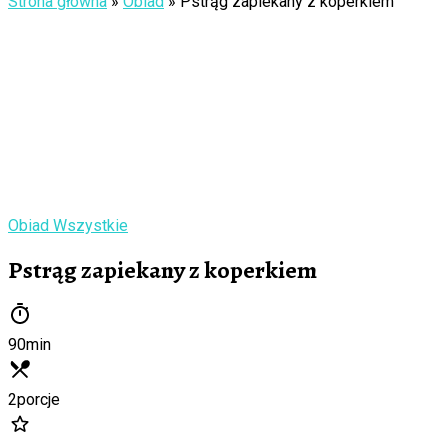
Strona główna
»
Obiad
»
Pstrąg zapiekany z koperkiem
Obiad
Wszystkie
Pstrąg zapiekany z koperkiem
90
min
2
porcje