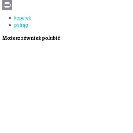
Email
Print
koperek
pstrąg
Możesz również polubić