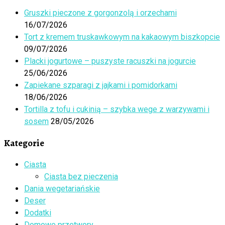
Gruszki pieczone z gorgonzolą i orzechami
16/07/2026
Tort z kremem truskawkowym na kakaowym biszkopcie
09/07/2026
Placki jogurtowe – puszyste racuszki na jogurcie
25/06/2026
Zapiekane szparagi z jajkami i pomidorkami
18/06/2026
Tortilla z tofu i cukinią – szybka wege z warzywami i
sosem
28/05/2026
Kategorie
Ciasta
Ciasta bez pieczenia
Dania wegetariańskie
Deser
Dodatki
Domowe przetwory