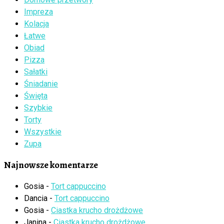
Impreza
Kolacja
Łatwe
Obiad
Pizza
Sałatki
Śniadanie
Święta
Szybkie
Torty
Wszystkie
Zupa
Najnowsze komentarze
Gosia
-
Tort cappuccino
Dancia
-
Tort cappuccino
Gosia
-
Ciastka krucho drożdżowe
Janina
-
Ciastka krucho drożdżowe