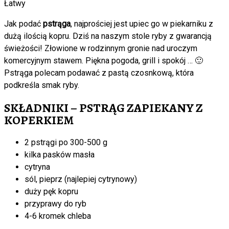
Łatwy
Jak podać
pstrąga
, najprościej jest upiec go w piekarniku z
dużą ilością kopru. Dziś na naszym stole ryby z gwarancją
świeżości! Złowione w rodzinnym gronie nad uroczym
komercyjnym stawem. Piękna pogoda, grill i spokój … 🙂
Pstrąga polecam podawać z pastą czosnkową, która
podkreśla smak ryby.
SKŁADNIKI – PSTRĄG ZAPIEKANY Z
KOPERKIEM
2 pstrągi po 300-500 g
kilka pasków masła
cytryna
sól, pieprz (najlepiej cytrynowy)
duży pęk kopru
przyprawy do ryb
4-6 kromek chleba