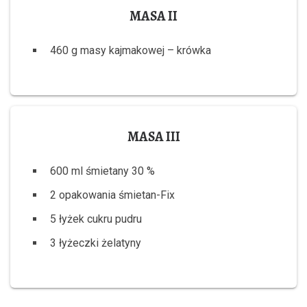
MASA II
460 g masy kajmakowej – krówka
MASA III
600 ml śmietany 30 %
2 opakowania śmietan-Fix
5 łyżek cukru pudru
3 łyżeczki żelatyny