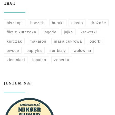
TAGI
biszkopt
boczek
buraki
ciasto
drożdże
filet z kurczaka
jagody
jajka
krewetki
kurczak
makaron
masa cukrowa
ogórki
owoce
papryka
ser biały
wołowina
ziemniaki
łopatka
żeberka
JESTEM NA: