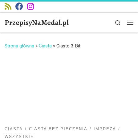
Przejdź do treści
PrzepisyNaMedal.pl
Search
Me
Strona główna
»
Ciasta
»
Ciasto 3 Bit
CIASTA
CIASTA BEZ PIECZENIA
IMPREZA
WSZYSTKIE