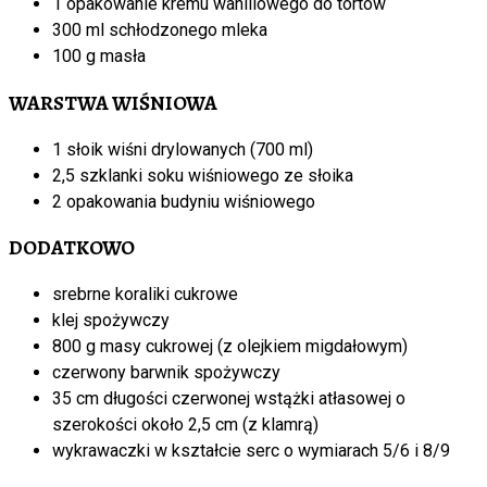
1 opakowanie kremu waniliowego do tortów
300 ml schłodzonego mleka
100 g masła
WARSTWA WIŚNIOWA
1 słoik wiśni drylowanych (700 ml)
2,5 szklanki soku wiśniowego ze słoika
2 opakowania budyniu wiśniowego
DODATKOWO
srebrne koraliki cukrowe
klej spożywczy
800 g masy cukrowej (z olejkiem migdałowym)
czerwony barwnik spożywczy
35 cm długości czerwonej wstążki atłasowej o
szerokości około 2,5 cm (z klamrą)
wykrawaczki w kształcie serc o wymiarach 5/6 i 8/9