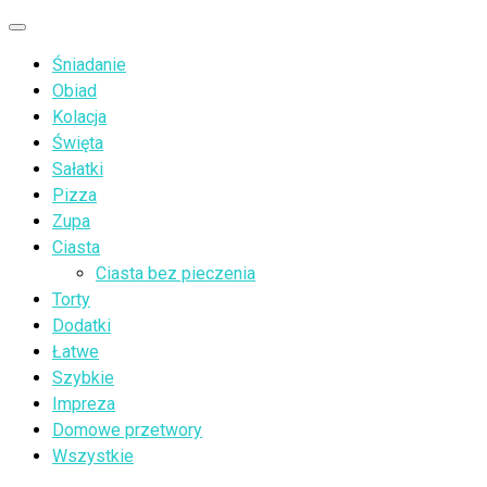
Przejdź
Menu
do
Śniadanie
treści
Obiad
Kolacja
Święta
Sałatki
Pizza
Zupa
Ciasta
Ciasta bez pieczenia
Torty
Dodatki
Łatwe
Szybkie
Impreza
Domowe przetwory
Wszystkie