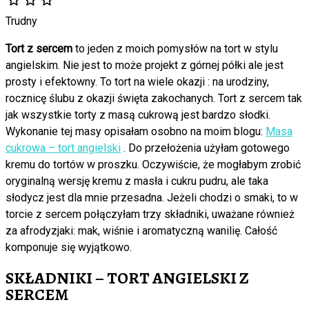
Trudny
Tort z sercem
to jeden z moich pomysłów na tort w stylu
angielskim. Nie jest to może projekt z górnej półki ale jest
prosty i efektowny. To tort na wiele okazji : na urodziny,
rocznicę ślubu z okazji święta zakochanych. Tort z sercem tak
jak wszystkie torty z masą cukrową jest bardzo słodki.
Wykonanie tej masy opisałam osobno na moim blogu:
Masa
cukrowa – tort angielski
. Do przełożenia użyłam gotowego
kremu do tortów w proszku. Oczywiście, że mogłabym zrobić
oryginalną wersję kremu z masła i cukru pudru, ale taka
słodycz jest dla mnie przesadna. Jeżeli chodzi o smaki, to w
torcie z sercem połączyłam trzy składniki, uważane również
za afrodyzjaki: mak, wiśnie i aromatyczną wanilię. Całość
komponuje się wyjątkowo.
SKŁADNIKI – TORT ANGIELSKI Z
SERCEM