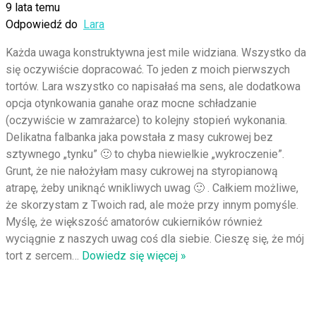
9 lata temu
Odpowiedź do
Lara
Każda uwaga konstruktywna jest mile widziana. Wszystko da
się oczywiście dopracować. To jeden z moich pierwszych
tortów. Lara wszystko co napisałaś ma sens, ale dodatkowa
opcja otynkowania ganahe oraz mocne schładzanie
(oczywiście w zamrażarce) to kolejny stopień wykonania.
Delikatna falbanka jaka powstała z masy cukrowej bez
sztywnego „tynku” 🙂 to chyba niewielkie „wykroczenie”.
Grunt, że nie nałożyłam masy cukrowej na styropianową
atrapę, żeby uniknąć wnikliwych uwag 🙂 . Całkiem możliwe,
że skorzystam z Twoich rad, ale może przy innym pomyśle.
Myślę, że większość amatorów cukierników również
wyciągnie z naszych uwag coś dla siebie. Cieszę się, że mój
tort z sercem
…
Dowiedz się więcej »