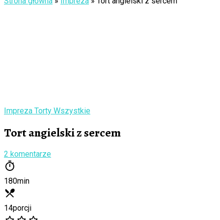
Strona główna
»
Impreza
»
Tort angielski z sercem
Impreza
Torty
Wszystkie
Tort angielski z sercem
2 komentarze
180
min
14
porcji