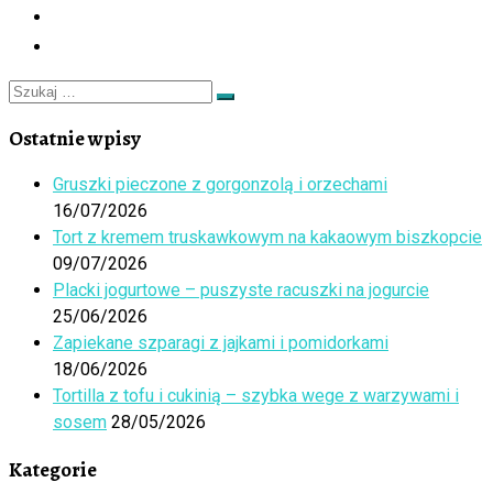
Szukaj
Szukaj
…
Ostatnie wpisy
Gruszki pieczone z gorgonzolą i orzechami
16/07/2026
Tort z kremem truskawkowym na kakaowym biszkopcie
09/07/2026
Placki jogurtowe – puszyste racuszki na jogurcie
25/06/2026
Zapiekane szparagi z jajkami i pomidorkami
18/06/2026
Tortilla z tofu i cukinią – szybka wege z warzywami i
sosem
28/05/2026
Kategorie