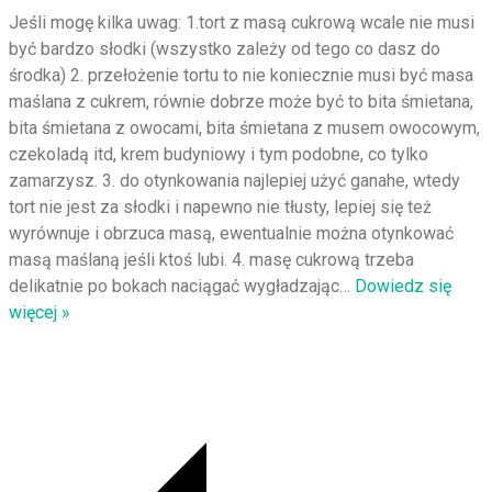
Jeśli mogę kilka uwag: 1.tort z masą cukrową wcale nie musi
być bardzo słodki (wszystko zależy od tego co dasz do
środka) 2. przełożenie tortu to nie koniecznie musi być masa
maślana z cukrem, równie dobrze może być to bita śmietana,
bita śmietana z owocami, bita śmietana z musem owocowym,
czekoladą itd, krem budyniowy i tym podobne, co tylko
zamarzysz. 3. do otynkowania najlepiej użyć ganahe, wtedy
tort nie jest za słodki i napewno nie tłusty, lepiej się też
wyrównuje i obrzuca masą, ewentualnie można otynkować
masą maślaną jeśli ktoś lubi. 4. masę cukrową trzeba
delikatnie po bokach naciągać wygładzając
…
Dowiedz się
więcej »