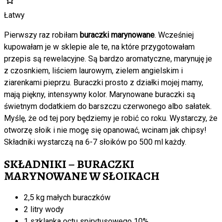
Łatwy
Pierwszy raz robiłam
buraczki marynowane
. Wcześniej
kupowałam je w sklepie ale te, na które przygotowałam
przepis są rewelacyjne. Są bardzo aromatyczne, marynuję je
z czosnkiem, liściem laurowym, zielem angielskim i
ziarenkami pieprzu. Buraczki prosto z działki mojej mamy,
mają piękny, intensywny kolor. Marynowane buraczki są
świetnym dodatkiem do barszczu czerwonego albo sałatek.
Myślę, że od tej pory będziemy je robić co roku. Wystarczy, że
otworzę słoik i nie mogę się opanować, wcinam jak chipsy!
Składniki wystarczą na 6-7 słoików po 500 ml każdy.
SKŁADNIKI – BURACZKI
MARYNOWANE W SŁOIKACH
2,5 kg małych buraczków
2 litry wody
1 szklanka octu spirytusowego 10%