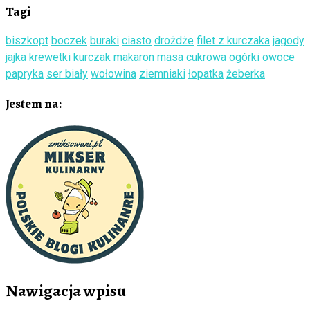
Tagi
biszkopt
boczek
buraki
ciasto
drożdże
filet z kurczaka
jagody
jajka
krewetki
kurczak
makaron
masa cukrowa
ogórki
owoce
papryka
ser biały
wołowina
ziemniaki
łopatka
żeberka
Jestem na:
Nawigacja wpisu