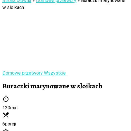
Strona główna
»
Domowe przetwory
»
Buraczki marynowane
w słoikach
Domowe przetwory
Wszystkie
Buraczki marynowane w słoikach
120
min
6
porcji