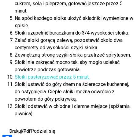
cukrem, solą i pieprzem, gotować jeszcze przez 5
minut.
Na spód każdego słoika ułożyć składniki wymienione w
spisie.
Słoiki uzupełnić buraczkami do 3/4 wysokości słoika.
Zalać słoiki gorącą zalewą, pozostawić około dwa
centymetry od wysokości szyjki słoika.
Zewnętrzną stronę szyjki słoika przetrzeć spirytusem.
Słoiki nie zakręcać mocno tak, aby mogło uciekać
powietrze podczas gotowania.
Słoiki pasteryzować przez 5 minut.
Słoiki ustawić do góry dnem na ściereczce kuchennej,
do ostygnięcia. Ciepłe słoiki można odwrócić z
powrotem do góry pokrywką.
Słoiki odstawić w chłodne i ciemne miejsce (spiżarnia,
piwnica).
Podziel się
Drukuj/Pdf