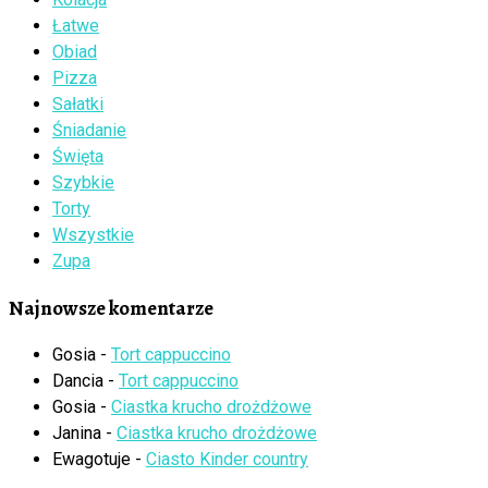
Łatwe
Obiad
Pizza
Sałatki
Śniadanie
Święta
Szybkie
Torty
Wszystkie
Zupa
Najnowsze komentarze
Gosia
-
Tort cappuccino
Dancia
-
Tort cappuccino
Gosia
-
Ciastka krucho drożdżowe
Janina
-
Ciastka krucho drożdżowe
Ewagotuje
-
Ciasto Kinder country