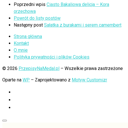
Poprzedni wpis
Ciasto Bakaliowa delicja – Kora
orzechowa
Powrót do listy postów
Następny post
Sałatka z burakami i serem camembert
Strona główna
Kontakt
O mnie
Polityka prywatności i plików Cookies
© 2026
PrzepisyNaMedal.pl
– Wszelkie prawa zastrzeżone
Oparte na
WP
– Zaprojektowano z
Motyw Customizr