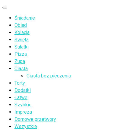
Przejdź
Menu
do
Śniadanie
treści
Obiad
Kolacja
Święta
Sałatki
Pizza
Zupa
Ciasta
Ciasta bez pieczenia
Torty
Dodatki
Łatwe
Szybkie
Impreza
Domowe przetwory
Wszystkie