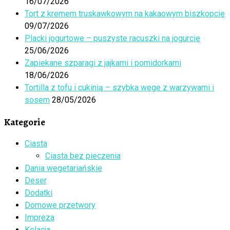
16/07/2026
Tort z kremem truskawkowym na kakaowym biszkopcie
09/07/2026
Placki jogurtowe – puszyste racuszki na jogurcie
25/06/2026
Zapiekane szparagi z jajkami i pomidorkami
18/06/2026
Tortilla z tofu i cukinią – szybka wege z warzywami i
sosem
28/05/2026
Kategorie
Ciasta
Ciasta bez pieczenia
Dania wegetariańskie
Deser
Dodatki
Domowe przetwory
Impreza
Kolacja