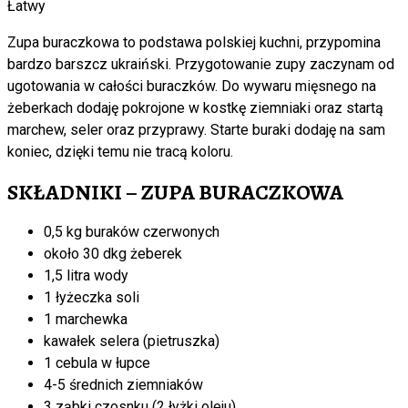
Łatwy
Zupa buraczkowa to podstawa polskiej kuchni, przypomina
bardzo barszcz ukraiński. Przygotowanie zupy zaczynam od
ugotowania w całości buraczków. Do wywaru mięsnego na
żeberkach dodaję pokrojone w kostkę ziemniaki oraz startą
marchew, seler oraz przyprawy. Starte buraki dodaję na sam
koniec, dzięki temu nie tracą koloru.
SKŁADNIKI – ZUPA BURACZKOWA
0,5 kg buraków czerwonych
około 30 dkg żeberek
1,5 litra wody
1 łyżeczka soli
1 marchewka
kawałek selera (pietruszka)
1 cebula w łupce
4-5 średnich ziemniaków
3 ząbki czosnku (2 łyżki oleju)