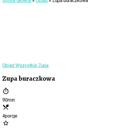
Strona główna
»
Obiad
»
Zupa buraczkowa
Obiad
Wszystkie
Zupa
Zupa buraczkowa
90
min
4
porcje