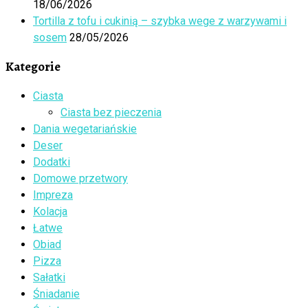
18/06/2026
Tortilla z tofu i cukinią – szybka wege z warzywami i
sosem
28/05/2026
Kategorie
Ciasta
Ciasta bez pieczenia
Dania wegetariańskie
Deser
Dodatki
Domowe przetwory
Impreza
Kolacja
Łatwe
Obiad
Pizza
Sałatki
Śniadanie