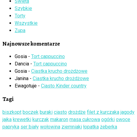
Święta
Szybkie
Torty
Wszystkie
Zupa
Najnowsze komentarze
Gosia
-
Tort cappuccino
Dancia
-
Tort cappuccino
Gosia
-
Ciastka krucho drożdżowe
Janina
-
Ciastka krucho drożdżowe
Ewagotuje
-
Ciasto Kinder country
Tagi
biszkopt
boczek
buraki
ciasto
drożdże
filet z kurczaka
jagody
jajka
krewetki
kurczak
makaron
masa cukrowa
ogórki
owoce
papryka
ser biały
wołowina
ziemniaki
łopatka
żeberka