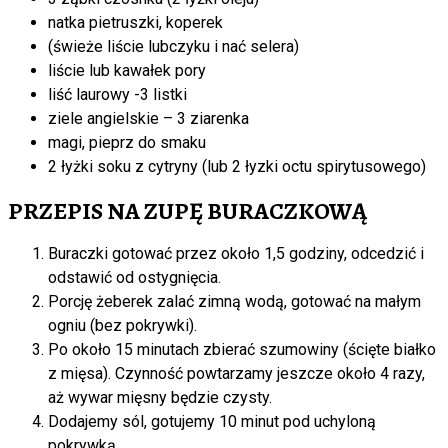
natka pietruszki, koperek
(świeże liście lubczyku i nać selera)
liście lub kawałek pory
liść laurowy -3 listki
ziele angielskie – 3 ziarenka
magi, pieprz do smaku
2 łyżki soku z cytryny (lub 2 łyzki octu spirytusowego)
PRZEPIS NA ZUPĘ BURACZKOWĄ
Buraczki gotować przez około 1,5 godziny, odcedzić i
odstawić od ostygnięcia.
Porcję żeberek zalać zimną wodą, gotować na małym
ogniu (bez pokrywki).
Po około 15 minutach zbierać szumowiny (ścięte białko
z mięsa). Czynność powtarzamy jeszcze około 4 razy,
aż wywar mięsny będzie czysty.
Dodajemy sól, gotujemy 10 minut pod uchyloną
pokrywką.