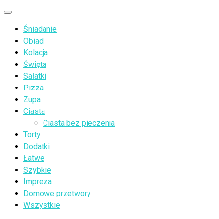
Przejdź
Menu
do
Śniadanie
treści
Obiad
Kolacja
Święta
Sałatki
Pizza
Zupa
Ciasta
Ciasta bez pieczenia
Torty
Dodatki
Łatwe
Szybkie
Impreza
Domowe przetwory
Wszystkie