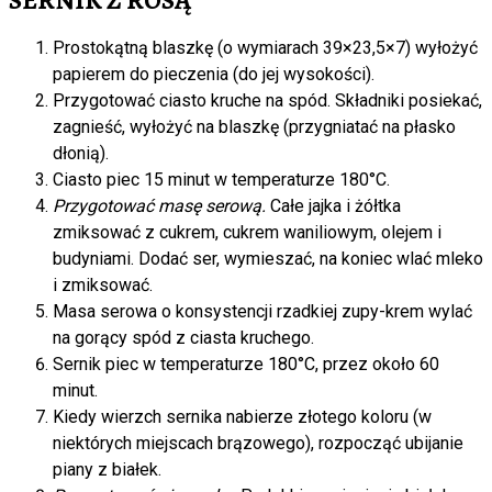
SERNIK Z ROSĄ
Prostokątną blaszkę (o wymiarach 39×23,5×7) wyłożyć
papierem do pieczenia (do jej wysokości).
Przygotować ciasto kruche na spód. Składniki posiekać,
zagnieść, wyłożyć na blaszkę (przygniatać na płasko
dłonią).
Ciasto piec 15 minut w temperaturze 180°C.
Przygotować masę serową.
Całe jajka i żółtka
zmiksować z cukrem, cukrem waniliowym, olejem i
budyniami. Dodać ser, wymieszać, na koniec wlać mleko
i zmiksować.
Masa serowa o konsystencji rzadkiej zupy-krem wylać
na gorący spód z ciasta kruchego.
Sernik piec w temperaturze 180°C, przez około 60
minut.
Kiedy wierzch sernika nabierze złotego koloru (w
niektórych miejscach brązowego), rozpocząć ubijanie
piany z białek.