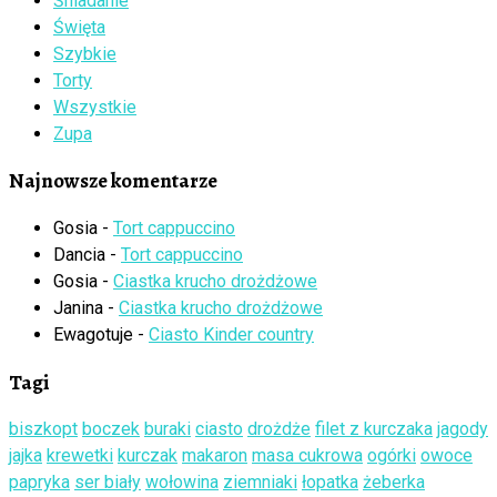
Śniadanie
Święta
Szybkie
Torty
Wszystkie
Zupa
Najnowsze komentarze
Gosia
-
Tort cappuccino
Dancia
-
Tort cappuccino
Gosia
-
Ciastka krucho drożdżowe
Janina
-
Ciastka krucho drożdżowe
Ewagotuje
-
Ciasto Kinder country
Tagi
biszkopt
boczek
buraki
ciasto
drożdże
filet z kurczaka
jagody
jajka
krewetki
kurczak
makaron
masa cukrowa
ogórki
owoce
papryka
ser biały
wołowina
ziemniaki
łopatka
żeberka