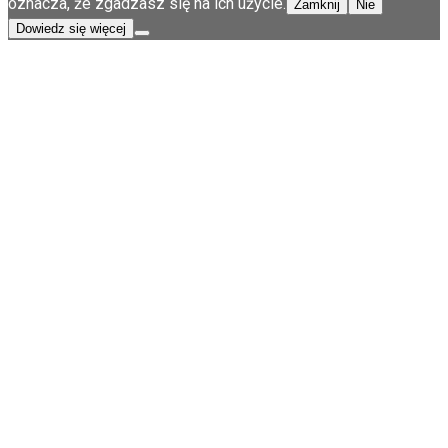
oznacza, że zgadzasz się na ich użycie.
Zamknij
Nie
Dowiedz się więcej