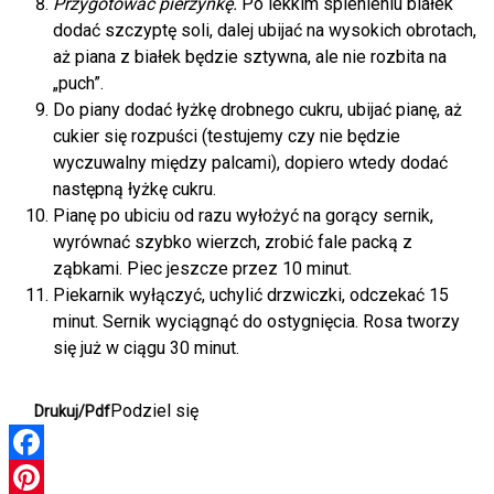
Przygotować pierzynkę.
Po lekkim spienieniu białek
dodać szczyptę soli, dalej ubijać na wysokich obrotach,
aż piana z białek będzie sztywna, ale nie rozbita na
„puch”.
Do piany dodać łyżkę drobnego cukru, ubijać pianę, aż
cukier się rozpuści (testujemy czy nie będzie
wyczuwalny między palcami), dopiero wtedy dodać
następną łyżkę cukru.
Pianę po ubiciu od razu wyłożyć na gorący sernik,
wyrównać szybko wierzch, zrobić fale packą z
ząbkami. Piec jeszcze przez 10 minut.
Piekarnik wyłączyć, uchylić drzwiczki, odczekać 15
minut. Sernik wyciągnąć do ostygnięcia. Rosa tworzy
się już w ciągu 30 minut.
Podziel się
Drukuj/Pdf
Facebook