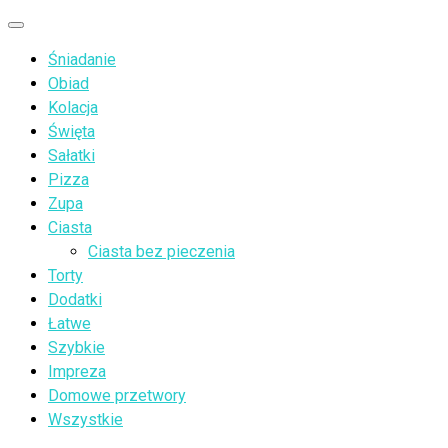
Przejdź
Menu
do
Śniadanie
treści
Obiad
Kolacja
Święta
Sałatki
Pizza
Zupa
Ciasta
Ciasta bez pieczenia
Torty
Dodatki
Łatwe
Szybkie
Impreza
Domowe przetwory
Wszystkie