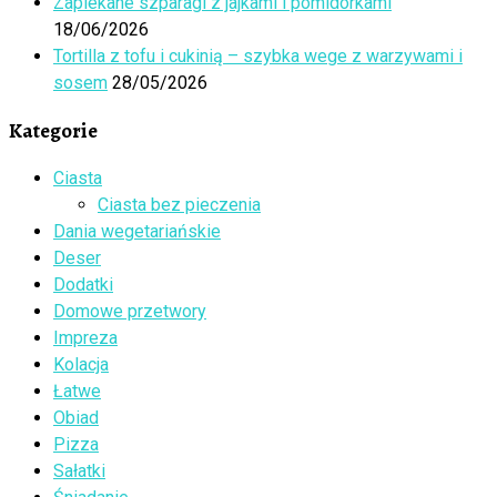
Zapiekane szparagi z jajkami i pomidorkami
18/06/2026
Tortilla z tofu i cukinią – szybka wege z warzywami i
sosem
28/05/2026
Kategorie
Ciasta
Ciasta bez pieczenia
Dania wegetariańskie
Deser
Dodatki
Domowe przetwory
Impreza
Kolacja
Łatwe
Obiad
Pizza
Sałatki