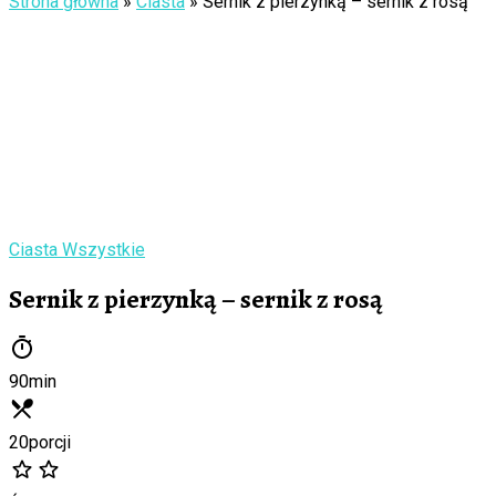
Strona główna
»
Ciasta
»
Sernik z pierzynką – sernik z rosą
Ciasta
Wszystkie
Sernik z pierzynką – sernik z rosą
90
min
20
porcji