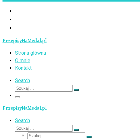
PrzepisyNaMedal.pl
Strona główna
O mnie
Kontakt
Search
Szukaj
Szukaj
…
Menu
PrzepisyNaMedal.pl
Search
Szukaj
Szukaj
Szukaj
…
Szukaj