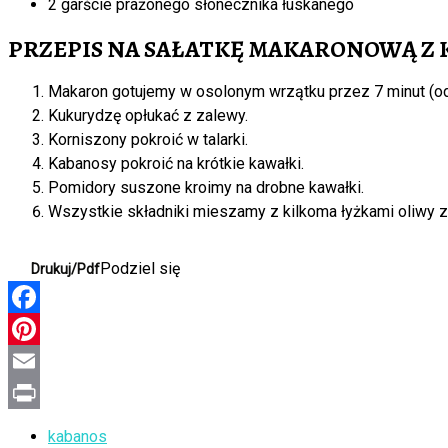
2 garście prażonego słonecznika łuskanego
PRZEPIS NA SAŁATKĘ MAKARONOWĄ Z
Makaron gotujemy w osolonym wrzątku przez 7 minut (od
Kukurydzę opłukać z zalewy.
Korniszony pokroić w talarki.
Kabanosy pokroić na krótkie kawałki.
Pomidory suszone kroimy na drobne kawałki.
Wszystkie składniki mieszamy z kilkoma łyżkami oliwy 
Podziel się
Drukuj/Pdf
Facebook
Pinterest
Email
Print
kabanos