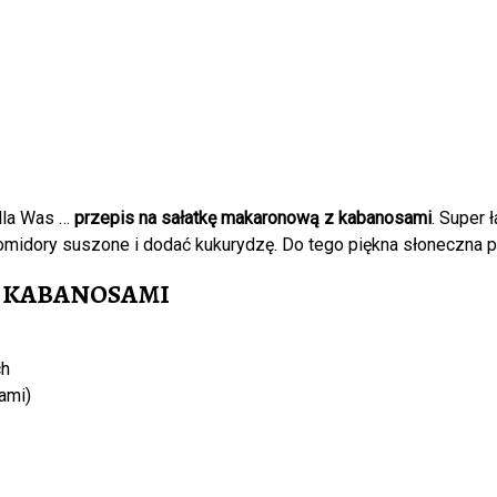
 dla Was …
przepis na sałatkę makaronową z kabanosami
. Super 
pomidory suszone i dodać kukurydzę. Do tego piękna słoneczna 
Z KABANOSAMI
ch
ami)