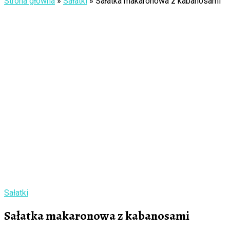
Strona główna
»
Sałatki
»
Sałatka makaronowa z kabanosami
Sałatki
Sałatka makaronowa z kabanosami