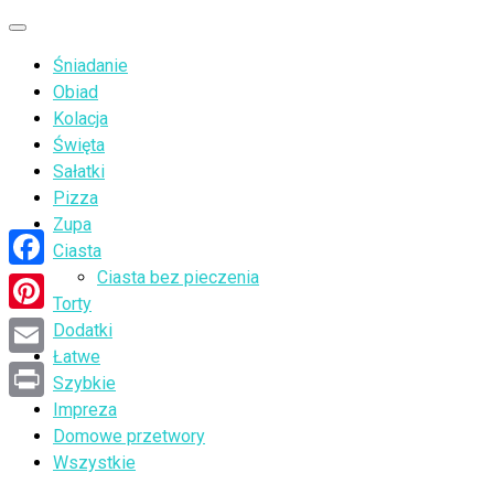
Przejdź
Menu
do
Śniadanie
treści
Obiad
Kolacja
Święta
Sałatki
Pizza
Zupa
Ciasta
Ciasta bez pieczenia
Facebook
Torty
Pinterest
Dodatki
Łatwe
Email
Szybkie
Impreza
Print
Domowe przetwory
Wszystkie