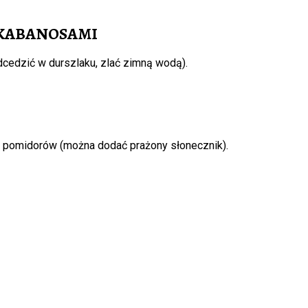
 KABANOSAMI
cedzić w durszlaku, zlać zimną wodą).
z pomidorów (można dodać prażony słonecznik).