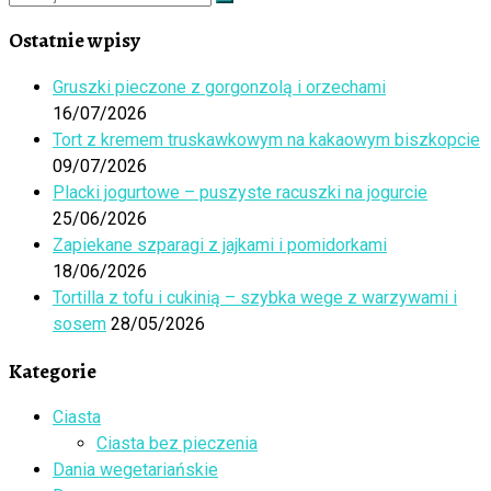
Szukaj
…
Ostatnie wpisy
Gruszki pieczone z gorgonzolą i orzechami
16/07/2026
Tort z kremem truskawkowym na kakaowym biszkopcie
09/07/2026
Placki jogurtowe – puszyste racuszki na jogurcie
25/06/2026
Zapiekane szparagi z jajkami i pomidorkami
18/06/2026
Tortilla z tofu i cukinią – szybka wege z warzywami i
sosem
28/05/2026
Kategorie
Ciasta
Ciasta bez pieczenia
Dania wegetariańskie