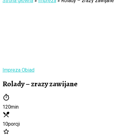
Strona główna
»
Impreza
»
Rolady – zrazy zawijane
Impreza
Obiad
Rolady – zrazy zawijane
120
min
10
porcji