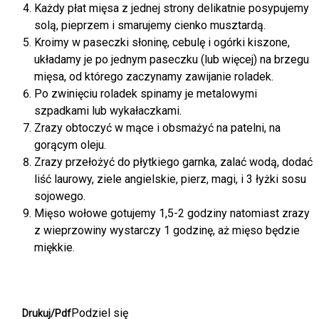
Każdy płat mięsa z jednej strony delikatnie posypujemy
solą, pieprzem i smarujemy cienko musztardą.
Kroimy w paseczki słoninę, cebulę i ogórki kiszone,
układamy je po jednym paseczku (lub więcej) na brzegu
mięsa, od którego zaczynamy zawijanie roladek.
Po zwinięciu roladek spinamy je metalowymi
szpadkami lub wykałaczkami.
Zrazy obtoczyć w mące i obsmażyć na patelni, na
gorącym oleju.
Zrazy przełożyć do płytkiego garnka, zalać wodą, dodać
liść laurowy, ziele angielskie, pierz, magi, i 3 łyżki sosu
sojowego.
Mięso wołowe gotujemy 1,5-2 godziny natomiast zrazy
z wieprzowiny wystarczy 1 godzinę, aż mięso będzie
miękkie.
Podziel się
Drukuj/Pdf