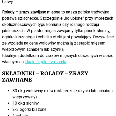
Łatwy
Rolady – zrazy zawijane
mięsne to nasza polska tradycyjna
potrawa szlachecka. Szczególnie „hołubione” przy imprezach
okolicznościowych typu komunia czy różnego rodzaju
jubileuszach. W plaster mięsa zawijamy tylko pasek słoniny,
ogórka kiszonego i cebuli a efekt jest powalający. Oczywiście
ze względu na cenę wołowiny można ją zastąpić mięsem
wieprzowym schabem lub szynką.
Idealnym dodatkiem do zrazów mięsnych duszonych w sosie
własnym są
kluski śląskie z dziurką
.
SKŁADNIKI – ROLADY – ZRAZY
ZAWIJANE
80 dkg wołowiny extra (ostatecznie szynki lub schabu z
wieprzowiny)
10 dkg słoniny
2-3 ogórki kiszone
1 cebula