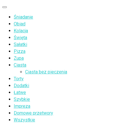
Przejdź
Menu
do
Śniadanie
treści
Obiad
Kolacja
Święta
Sałatki
Pizza
Zupa
Ciasta
Ciasta bez pieczenia
Torty
Dodatki
Łatwe
Szybkie
Impreza
Domowe przetwory
Wszystkie