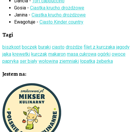
Dancia
-
Tort cappuccino
Gosia
-
Ciastka krucho drożdżowe
Janina
-
Ciastka krucho drożdżowe
Ewagotuje
-
Ciasto Kinder country
Tagi
biszkopt
boczek
buraki
ciasto
drożdże
filet z kurczaka
jagody
jajka
krewetki
kurczak
makaron
masa cukrowa
ogórki
owoce
papryka
ser biały
wołowina
ziemniaki
łopatka
żeberka
Jestem na: