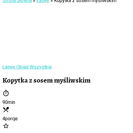
Strona główna
»
Łatwe
»
Kopytka z sosem myśliwskim
Łatwe
Obiad
Wszystkie
Kopytka z sosem myśliwskim
90
min
4
porcje