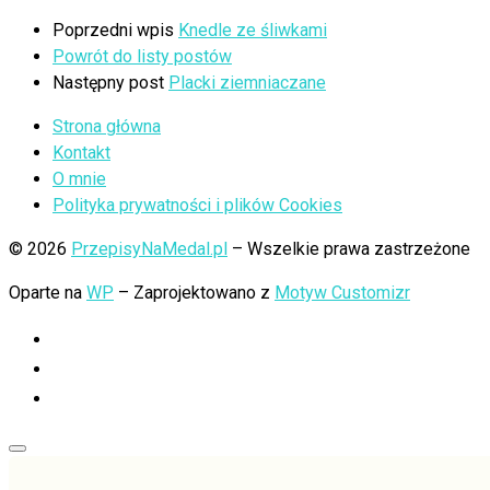
Poprzedni wpis
Knedle ze śliwkami
Powrót do listy postów
Następny post
Placki ziemniaczane
Strona główna
Kontakt
O mnie
Polityka prywatności i plików Cookies
© 2026
PrzepisyNaMedal.pl
– Wszelkie prawa zastrzeżone
Oparte na
WP
– Zaprojektowano z
Motyw Customizr