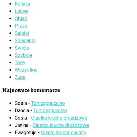
Kolacja
Łatwe
Obiad
Pizza
Sałatki
Śniadanie
Święta
Szybkie
Torty
Wszystkie
Zupa
Najnowsze komentarze
Gosia
-
Tort cappuccino
Dancia
-
Tort cappuccino
Gosia
-
Ciastka krucho drożdżowe
Janina
-
Ciastka krucho drożdżowe
Ewagotuje
-
Ciasto Kinder country