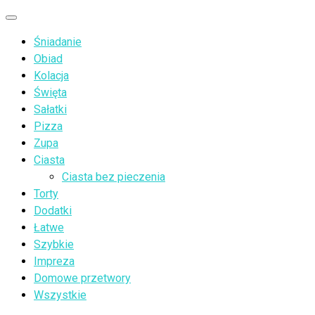
Przejdź
Menu
do
Śniadanie
treści
Obiad
Kolacja
Święta
Sałatki
Pizza
Zupa
Ciasta
Ciasta bez pieczenia
Torty
Dodatki
Łatwe
Szybkie
Impreza
Domowe przetwory
Wszystkie