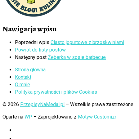
Nawigacja wpisu
Poprzedni wpis
Ciasto jogurtowe z brzoskwiniami
Powrót do listy postów
Następny post
Żeberka w sosie barbecue
Strona główna
Kontakt
O mnie
Polityka prywatności i plików Cookies
© 2026
PrzepisyNaMedal.pl
– Wszelkie prawa zastrzeżone
Oparte na
WP
– Zaprojektowano z
Motyw Customizr