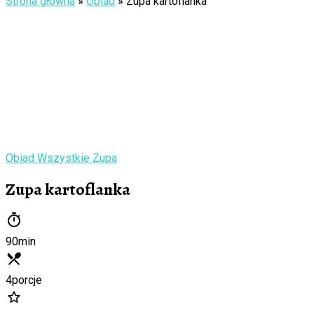
Strona główna
»
Obiad
»
Zupa kartoflanka
Obiad
Wszystkie
Zupa
Zupa kartoflanka
90
min
4
porcje