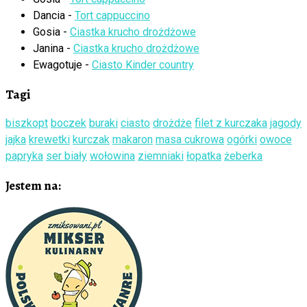
Dancia
-
Tort cappuccino
Gosia
-
Ciastka krucho drożdżowe
Janina
-
Ciastka krucho drożdżowe
Ewagotuje
-
Ciasto Kinder country
Tagi
biszkopt
boczek
buraki
ciasto
drożdże
filet z kurczaka
jagody
jajka
krewetki
kurczak
makaron
masa cukrowa
ogórki
owoce
papryka
ser biały
wołowina
ziemniaki
łopatka
żeberka
Jestem na: