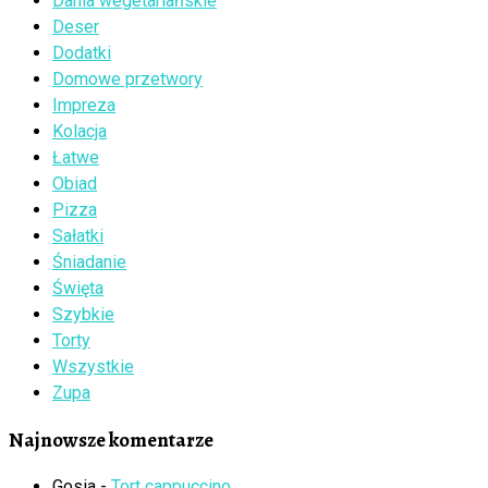
Dania wegetariańskie
Deser
Dodatki
Domowe przetwory
Impreza
Kolacja
Łatwe
Obiad
Pizza
Sałatki
Śniadanie
Święta
Szybkie
Torty
Wszystkie
Zupa
Najnowsze komentarze
Gosia
-
Tort cappuccino