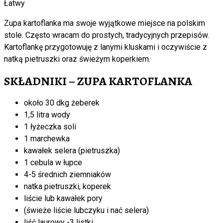
Łatwy
Zupa kartoflanka ma swoje wyjątkowe miejsce na polskim
stole. Często wracam do prostych, tradycyjnych przepisów.
Kartoflankę przygotowuję z lanymi kluskami i oczywiście z
natką pietruszki oraz świeżym koperkiem.
SKŁADNIKI – ZUPA KARTOFLANKA
około 30 dkg żeberek
1,5 litra wody
1 łyżeczka soli
1 marchewka
kawałek selera (pietruszka)
1 cebula w łupce
4-5 średnich ziemniaków
natka pietruszki, koperek
liście lub kawałek pory
(świeże liście lubczyku i nać selera)
liść laurowy -3 listki