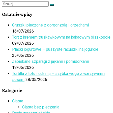
Szukaj
Szukaj
…
Ostatnie wpisy
Gruszki pieczone z gorgonzolą i orzechami
16/07/2026
Tort z kremem truskawkowym na kakaowym biszkopcie
09/07/2026
Placki jogurtowe – puszyste racuszki na jogurcie
25/06/2026
Zapiekane szparagi z jajkami i pomidorkami
18/06/2026
Tortilla z tofu i cukinią – szybka wege z warzywami i
sosem
28/05/2026
Kategorie
Ciasta
Ciasta bez pieczenia