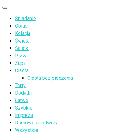
Przejdź
Menu
do
Śniadanie
treści
Obiad
Kolacja
Święta
Sałatki
Pizza
Zupa
Ciasta
Ciasta bez pieczenia
Torty
Dodatki
Łatwe
Szybkie
Impreza
Domowe przetwory
Wszystkie