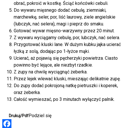
obrać, pokroić w kostkę. Ściąć końcówki cebuli.
Do wywaru mięsnego dodać cebulę, ziemniaki,
marchewkę, seler, por, liść laurowy, ziele angielskie
(lubczyk, nać selera), magi i pieprz do smaku.
Gotować wywar mięsno-warzywny przez 20 minut.
Z wywaru wyciągamy cebulę, por, lubczyk, nać selera.
Przygotować kluski lane. W dużym kubku jajka ucierać
łyżką z solą, dodając po 1-łyżce mąki.
Ucierać, aż pojawią się pęcherzyki powietrza. Ciasto
powinno być lejące, ale niezbyt rzadkie.
Z zupy na chwilę wyciągnąć żeberka.
Przez lejek wlewać kluski, mieszając delikatnie zupę.
Do zupy dodać pokrojoną natkę pietruszki i koperek,
oraz żeberka.
Całość wymieszać, po 3 minutach wyłączyć palnik.
Podziel się
Drukuj/Pdf