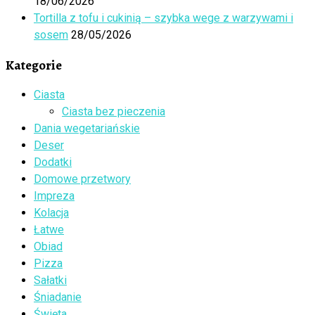
18/06/2026
Tortilla z tofu i cukinią – szybka wege z warzywami i
sosem
28/05/2026
Kategorie
Ciasta
Ciasta bez pieczenia
Dania wegetariańskie
Deser
Dodatki
Domowe przetwory
Impreza
Kolacja
Łatwe
Obiad
Pizza
Sałatki
Śniadanie
Święta