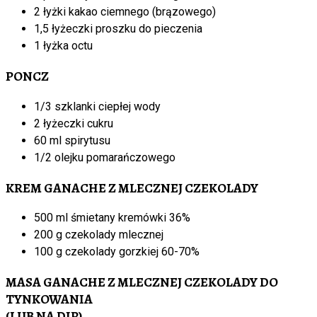
2 łyżki kakao ciemnego (brązowego)
1,5 łyżeczki proszku do pieczenia
1 łyżka octu
PONCZ
1/3 szklanki ciepłej wody
2 łyżeczki cukru
60 ml spirytusu
1/2 olejku pomarańczowego
KREM GANACHE Z MLECZNEJ CZEKOLADY
500 ml śmietany kremówki 36%
200 g czekolady mlecznej
100 g czekolady gorzkiej 60-70%
MASA GANACHE Z MLECZNEJ CZEKOLADY DO
TYNKOWANIA
(LUB NA DIP)