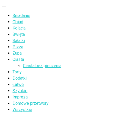
Przejdź
Menu
do
Śniadanie
treści
Obiad
Kolacja
Święta
Sałatki
Pizza
Zupa
Ciasta
Ciasta bez pieczenia
Torty
Dodatki
Łatwe
Szybkie
Impreza
Domowe przetwory
Wszystkie