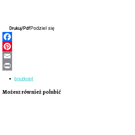
Podziel się
Drukuj/Pdf
Facebook
Pinterest
Email
Print
biszkopt
Możesz również polubić