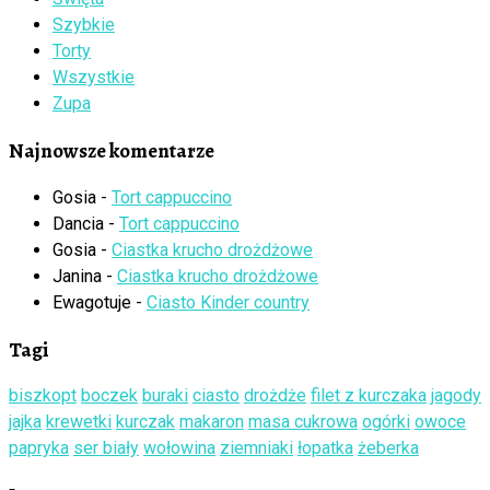
Szybkie
Torty
Wszystkie
Zupa
Najnowsze komentarze
Gosia
-
Tort cappuccino
Dancia
-
Tort cappuccino
Gosia
-
Ciastka krucho drożdżowe
Janina
-
Ciastka krucho drożdżowe
Ewagotuje
-
Ciasto Kinder country
Tagi
biszkopt
boczek
buraki
ciasto
drożdże
filet z kurczaka
jagody
jajka
krewetki
kurczak
makaron
masa cukrowa
ogórki
owoce
papryka
ser biały
wołowina
ziemniaki
łopatka
żeberka