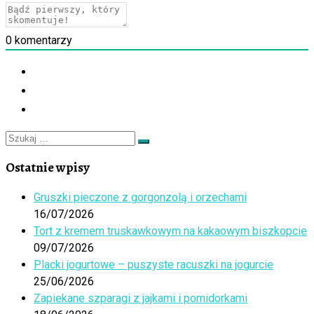
0
komentarzy
Szukaj
Szukaj
…
Ostatnie wpisy
Gruszki pieczone z gorgonzolą i orzechami
16/07/2026
Tort z kremem truskawkowym na kakaowym biszkopcie
09/07/2026
Placki jogurtowe – puszyste racuszki na jogurcie
25/06/2026
Zapiekane szparagi z jajkami i pomidorkami