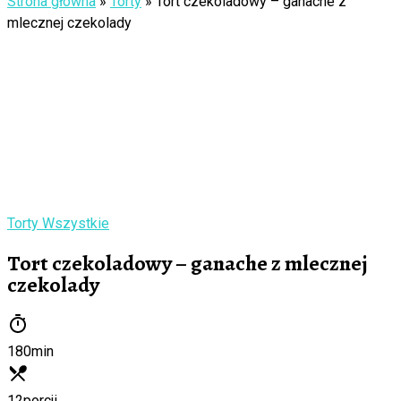
Strona główna
»
Torty
»
Tort czekoladowy – ganache z
mlecznej czekolady
Torty
Wszystkie
Tort czekoladowy – ganache z mlecznej
czekolady
180
min
12
porcji