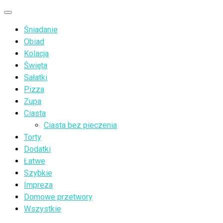
Przejdź
Menu
do
Śniadanie
treści
Obiad
Kolacja
Święta
Sałatki
Pizza
Zupa
Ciasta
Ciasta bez pieczenia
Torty
Dodatki
Łatwe
Szybkie
Impreza
Domowe przetwory
Wszystkie