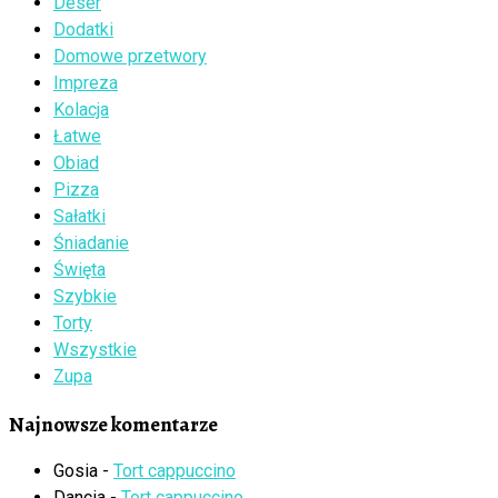
Deser
Dodatki
Domowe przetwory
Impreza
Kolacja
Łatwe
Obiad
Pizza
Sałatki
Śniadanie
Święta
Szybkie
Torty
Wszystkie
Zupa
Najnowsze komentarze
Gosia
-
Tort cappuccino
Dancia
-
Tort cappuccino