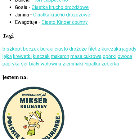
Gosia
-
Ciastka krucho drożdżowe
Janina
-
Ciastka krucho drożdżowe
Ewagotuje
-
Ciasto Kinder country
Tagi
biszkopt
boczek
buraki
ciasto
drożdże
filet z kurczaka
jagody
jajka
krewetki
kurczak
makaron
masa cukrowa
ogórki
owoce
papryka
ser biały
wołowina
ziemniaki
łopatka
żeberka
Jestem na: