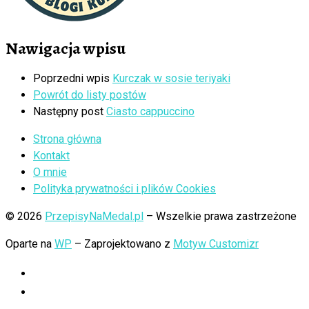
Nawigacja wpisu
Poprzedni wpis
Kurczak w sosie teriyaki
Powrót do listy postów
Następny post
Ciasto cappuccino
Strona główna
Kontakt
O mnie
Polityka prywatności i plików Cookies
© 2026
PrzepisyNaMedal.pl
– Wszelkie prawa zastrzeżone
Oparte na
WP
– Zaprojektowano z
Motyw Customizr