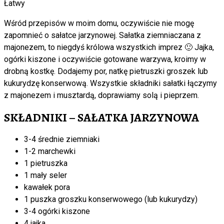
Łatwy
Wśród przepisów w moim domu, oczywiście nie mogę
zapomnieć o sałatce jarzynowej. Sałatka ziemniaczana z
majonezem, to niegdyś królowa wszystkich imprez 🙂 Jajka,
ogórki kiszone i oczywiście gotowane warzywa, kroimy w
drobną kostkę. Dodajemy por, natkę pietruszki groszek lub
kukurydzę konserwową. Wszystkie składniki sałatki łączymy
z majonezem i musztardą, doprawiamy solą i pieprzem.
SKŁADNIKI – SAŁATKA JARZYNOWA
3-4 średnie ziemniaki
1-2 marchewki
1 pietruszka
1 mały seler
kawałek pora
1 puszka groszku konserwowego (lub kukurydzy)
3-4 ogórki kiszone
4 jajka