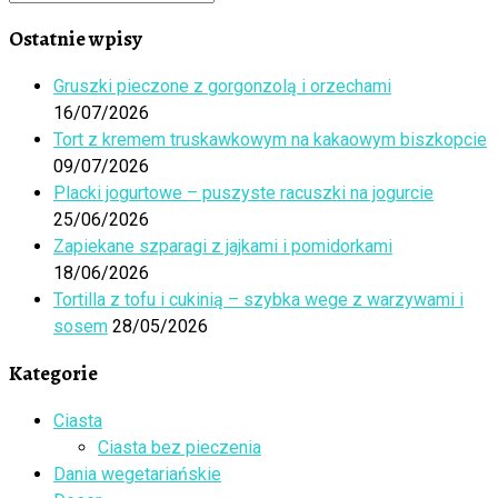
Szukaj
…
Ostatnie wpisy
Gruszki pieczone z gorgonzolą i orzechami
16/07/2026
Tort z kremem truskawkowym na kakaowym biszkopcie
09/07/2026
Placki jogurtowe – puszyste racuszki na jogurcie
25/06/2026
Zapiekane szparagi z jajkami i pomidorkami
18/06/2026
Tortilla z tofu i cukinią – szybka wege z warzywami i
sosem
28/05/2026
Kategorie
Ciasta
Ciasta bez pieczenia
Dania wegetariańskie